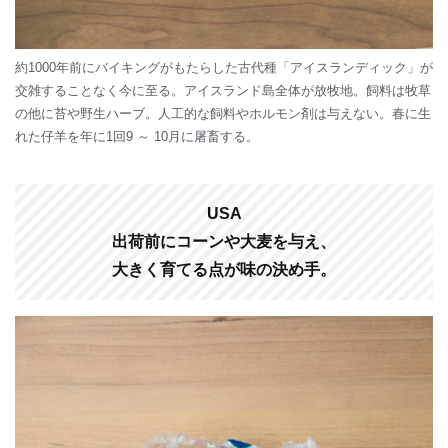
約1000年前にバイキングがもたらした古代種「アイスランディック」が
交雑することなく今に至る。アイスランド島全体が放牧地。飼料は牧草
の他に苔や野生ハーブ。人工的な飼料やホルモン剤は与えない。春に生
れた仔羊を年に1回9 ～ 10月に屠畜する。
USA
出荷前にコーンや大麦を与え、
大きく育てる点が味の決め手。