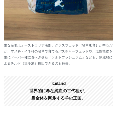
主な産地はオーストラリア南部。グラスフェッド（牧草肥育）が中心だ
が、マメ科・イネ科の牧草で育てるパスチャーフェッドや、塩性植物を
主にドーパー種に食べさせた「ソルトブッシュラム」なども。冷蔵船に
よるチルド（無冷凍）輸出できるのも特長。
Iceland
世界的に希な純血の古代種が、
島全体を闊歩する羊の王国。