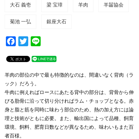
大石 義壱
梁 宝璋
羊肉
羊齧協会
菊池 一弘
銀座大石
F
T
Li
a
wi
n
c
tt
e
e
er
羊肉の部位の中で最も特徴的なのは、間違いなく背肉（ラ
b
ック）だろう。
o
牛肉に例えればロースにあたる背中の部分は、背骨から伸
o
びる肋骨に沿って切り分ければラム・チョップとなる。赤
k
身と脂と筋を同時に味わう部位のため、熱の加え方には論
理と技術がともに必要。また、輸出国によって品種、飼育
環境、飼料、肥育日数などが異なるため、味わいもまた百
者百様。