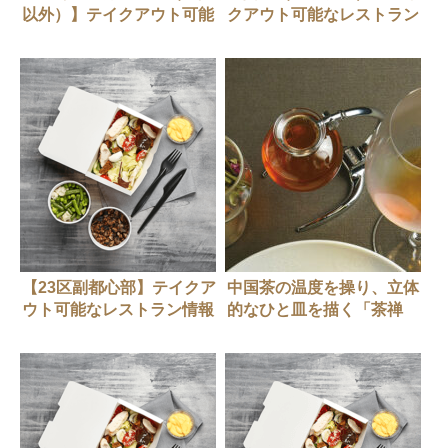
以外）】テイクアウト可能
クアウト可能なレストラン
なレストラン情報（随時更
情報（随時更新中）
新中）
【23区副都心部】テイクア
中国茶の温度を操り、立体
ウト可能なレストラン情報
的なひと皿を描く「茶禅
（随時更新中）
華」川田智也さん