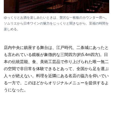
ゆっくりとお酒を楽しみたいときは、贅沢な一枚板のカウンター席へ。
ソムリエから日本ワインの魅力をじっくりと聞きながら、至福の時間を
楽しめる。
店内中央に鎮座する舞台は、江戸時代、二条城にあったと
も言われている鏡板が象徴的な三間四方(約5.4m四方)。日
本の伝統芸能、食、美術工芸品で作り上げられた唯一無二
の空間で非日常を体験できるとあって、全国から足を運ぶ
人々が絶えない。料理を近隣にある名店の協力を仰いでい
る一方で、このほどからオリジナルメニューを提供するよ
うになった。