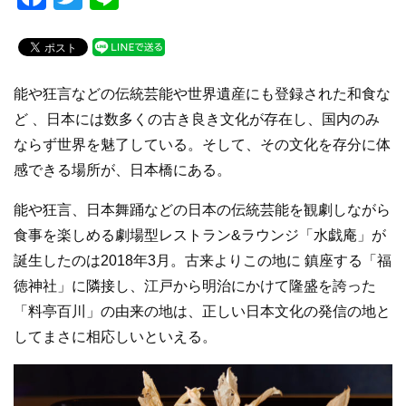
a
wi
n
c
tt
e
e
er
能や狂言などの伝統芸能や世界遺産にも登録された和食な
b
ど 、日本には数多くの古き良き文化が存在し、国内のみ
o
ならず世界を魅了している。そして、その文化を存分に体
o
感できる場所が、日本橋にある。
k
能や狂言、日本舞踊などの日本の伝統芸能を観劇しながら
食事を楽しめる劇場型レストラン&ラウンジ「水戯庵」が
誕生したのは2018年3月。古来よりこの地に 鎮座する「福
徳神社」に隣接し、江戸から明治にかけて隆盛を誇った
「料亭百川」の由来の地は、正しい日本文化の発信の地と
してまさに相応しいといえる。