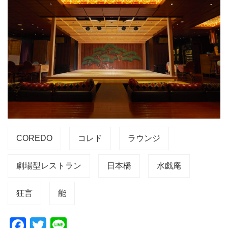
COREDO
コレド
ラウンジ
劇場型レストラン
日本橋
水戯庵
狂言
能
F
T
Li