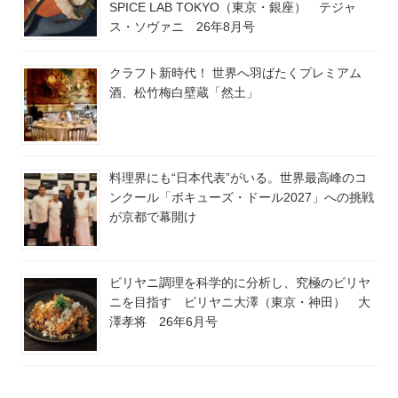
SPICE LAB TOKYO（東京・銀座） テジャ
ス・ソヴァニ 26年8月号
クラフト新時代！ 世界へ羽ばたくプレミアム
酒、松竹梅白壁蔵「然土」
料理界にも“日本代表”がいる。世界最高峰のコ
ンクール「ボキューズ・ドール2027」への挑戦
が京都で幕開け
ビリヤニ調理を科学的に分析し、究極のビリヤ
ニを目指す ビリヤニ大澤（東京・神田） 大
澤孝将 26年6月号