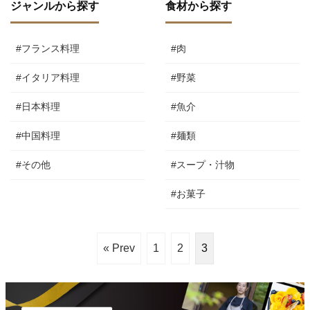
ジャンルから探す
食材から探す
#フランス料理
#肉
#イタリア料理
#野菜
#日本料理
#魚介
#中国料理
#麺類
#その他
#スープ・汁物
#お菓子
« Prev
1
2
3