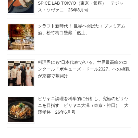
SPICE LAB TOKYO（東京・銀座） テジャ
ス・ソヴァニ 26年8月号
クラフト新時代！ 世界へ羽ばたくプレミアム
酒、松竹梅白壁蔵「然土」
料理界にも“日本代表”がいる。世界最高峰のコ
ンクール「ボキューズ・ドール2027」への挑戦
が京都で幕開け
ビリヤニ調理を科学的に分析し、究極のビリヤ
ニを目指す ビリヤニ大澤（東京・神田） 大
澤孝将 26年6月号