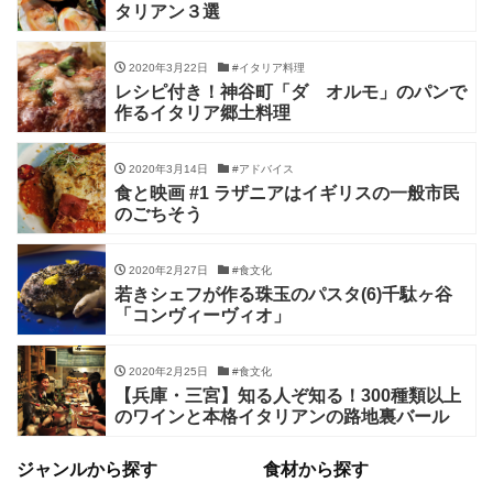
タリアン３選
2020年3月22日
#イタリア料理
レシピ付き！神谷町「ダ オルモ」のパンで
作るイタリア郷土料理
2020年3月14日
#アドバイス
食と映画 #1 ラザニアはイギリスの一般市民
のごちそう
2020年2月27日
#食文化
若きシェフが作る珠玉のパスタ(6)千駄ヶ谷
「コンヴィーヴィオ」
2020年2月25日
#食文化
【兵庫・三宮】知る人ぞ知る！300種類以上
のワインと本格イタリアンの路地裏バール
ジャンルから探す
食材から探す