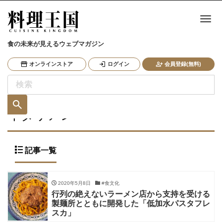
ナ
食の未来が見えるウェブマガジン
オンラインストア
ログイン
会員登録(無料)
イタリアン
記事一覧
2020年5月8日
#食文化
行列の絶えないラーメン店から支持を受ける
製麺所とともに開発した「低加水パスタフレ
スカ」