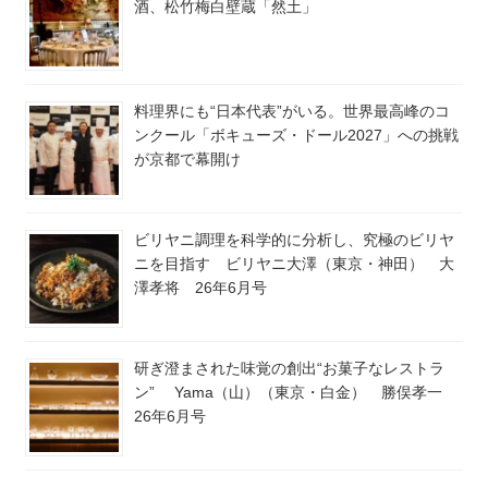
酒、松竹梅白壁蔵「然土」
料理界にも“日本代表”がいる。世界最高峰のコ
ンクール「ボキューズ・ドール2027」への挑戦
が京都で幕開け
ビリヤニ調理を科学的に分析し、究極のビリヤ
ニを目指す ビリヤニ大澤（東京・神田） 大
澤孝将 26年6月号
研ぎ澄まされた味覚の創出“お菓子なレストラ
ン” Yama（山）（東京・白金） 勝俣孝一
26年6月号