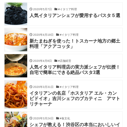
2020年5月7日
#イタリア料理
人気イタリアンシェフが愛用するパスタ５選
2020年4月19日
#イタリア料理
新たまねぎを使った！トスカーナ地方の郷土
料理「アクアコッタ」
2020年4月8日
#店舗経営
人気イタリア料理店の実力派シェフが伝授！
自宅で簡単にできる絶品パスタ3選
2020年3月31日
#イタリア料理
イタリアンの名店「ホスタリア エル・カン
ピドイオ」吉川シェフのブカティニ アマト
リチャーナ
2020年3月24日
#食文化
シェフが教える！渋谷区の本当においしいイ