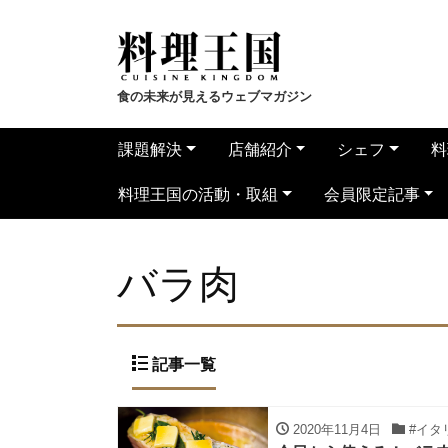
食の未来が見えるウェブマガジン
課題解決
店舗紹介
シェフ
料
料理王国の活動・取組
会員限定記事
バラ肉
記事一覧
2020年11月4日
#イタ