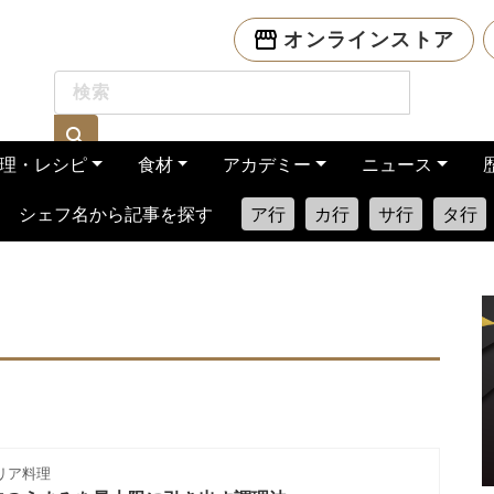
オンラインストア
理・レシピ
食材
アカデミー
ニュース
シェフ名から記事を探す
ア行
カ行
サ行
タ行
リア料理