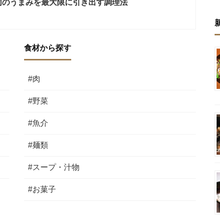
肉のうまみを最大限に引き出す調理法
食材から探す
#肉
#野菜
#魚介
#麺類
#スープ・汁物
#お菓子