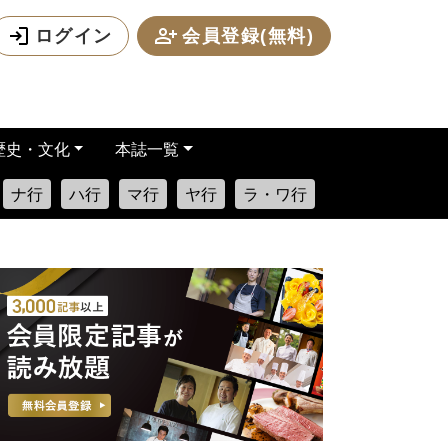
ログイン
会員登録(無料)
歴史・文化
本誌一覧
ナ行
ハ行
マ行
ヤ行
ラ・ワ行