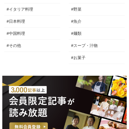
#イタリア料理
#野菜
#日本料理
#魚介
#中国料理
#麺類
#その他
#スープ・汁物
#お菓子