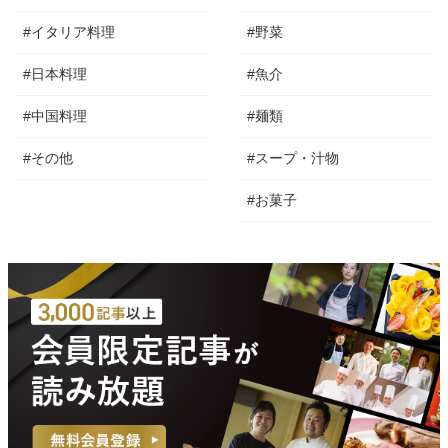
#イタリア料理
#野菜
#日本料理
#魚介
#中国料理
#麺類
#その他
#スープ・汁物
#お菓子