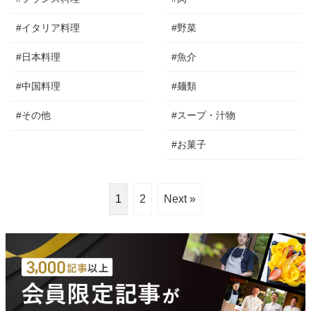
#イタリア料理
#野菜
#日本料理
#魚介
#中国料理
#麺類
#その他
#スープ・汁物
#お菓子
1
2
Next »