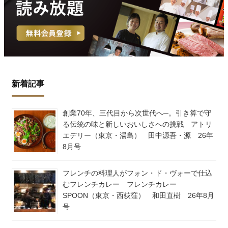
新着記事
創業70年、三代目から次世代へ─。引き算で守
る伝統の味と新しいおいしさへの挑戦 アトリ
エデリー（東京・湯島） 田中源吾・源 26年
8月号
フレンチの料理人がフォン・ド・ヴォーで仕込
むフレンチカレー フレンチカレー
SPOON（東京・西荻窪） 和田直樹 26年8月
号