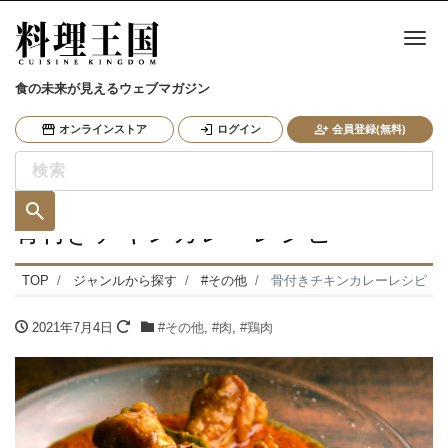
ナ
食の未来が見えるウェブマガジン
オンラインストア
ログイン
会員登録(無料)
骨付きチキンカレーレシピ
TOP
ジャンルから探す
#その他
骨付きチキンカレーレシピ
2021年7月4日
#その他
,
#肉
,
#鶏肉