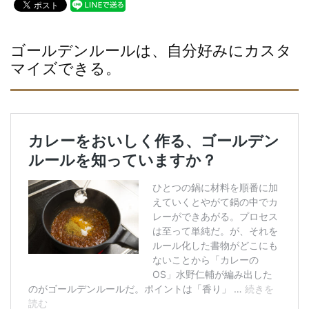
c
tt
e
e
er
b
ゴールデンルールは、自分好みにカスタ
マイズできる。
o
o
k