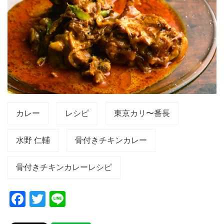
カレー
レシピ
東京カリ〜番長
水野 仁輔
骨付きチキンカレー
骨付きチキンカレーレシピ
F
T
Li
a
wi
n