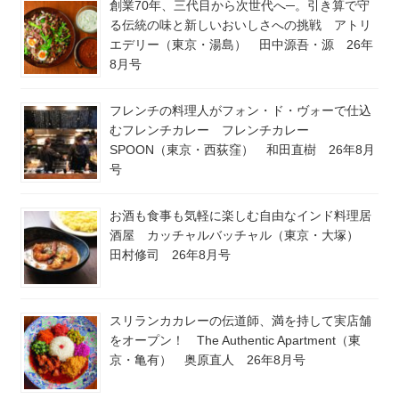
創業70年、三代目から次世代へ─。引き算で守
る伝統の味と新しいおいしさへの挑戦 アトリ
エデリー（東京・湯島） 田中源吾・源 26年
8月号
フレンチの料理人がフォン・ド・ヴォーで仕込
むフレンチカレー フレンチカレー
SPOON（東京・西荻窪） 和田直樹 26年8月
号
お酒も食事も気軽に楽しむ自由なインド料理居
酒屋 カッチャルバッチャル（東京・大塚）
田村修司 26年8月号
スリランカカレーの伝道師、満を持して実店舗
をオープン！ The Authentic Apartment（東
京・亀有） 奥原直人 26年8月号