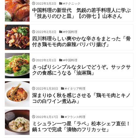
2022年3月2日
#テクニック
中国料理の新世代 気鋭の若手料理人に学ぶ
「技ありのひと皿」【の弥七 】山本さん
2022年2月2日
#中国料理
四川料理らしい爽やかな辛さをまとった「骨
付き鶏モモ肉の麻辣パリパリ揚げ」
2022年2月1日
#中国料理
さっぱりシンプルなタレでどうぞ。サックサ
クの食感にうなる「油淋鶏」
2022年1月30日
#イタリア料理
深まりゆく秋を感じさせる「鶏モモ肉とキノ
コの白ワイン煮込み」
2022年1月17日
#フランス料理
ミシュラン一つ星「ラペ」松本シェフ直伝！
鍋１つで完成「漬物のフリカッセ」