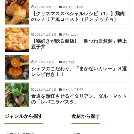
2021年12月6日
#イタリア料理
【クリスマススペシャルレシピ（1）】鶏肉
のシチリア風ロースト（ドン チッチョ）
2021年11月8日
#テクニック
【鶏好きが唸る銘店】「鳥つね自然洞」特上
親子丼
2021年11月4日
#その他
シェフのこだわり。「まかないカレー」３選
レシピ付き！！
2021年11月2日
#イタリア料理
食通を熱狂させるイタリアン。ダル・マット
の「レバニラパスタ」
ジャンルから探す
食材から探す