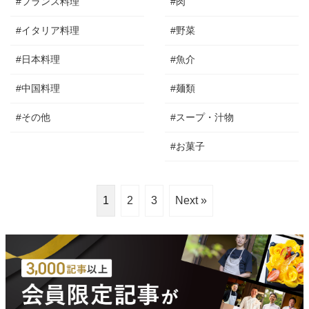
#フランス料理
#肉
#イタリア料理
#野菜
#日本料理
#魚介
#中国料理
#麺類
#その他
#スープ・汁物
#お菓子
1
2
3
Next »