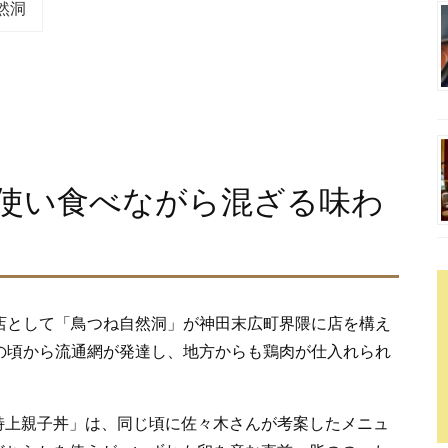
然洞
使い食べながら混ざる味わ
店として「鳥つね自然洞」が神田末広町界隈に店を構え
の頃から流通網が発達し、地方からも鶏肉が仕入れられ
特上親子丼」は、同じ頃に佐々木さんが考案したメニュ