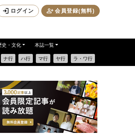
ログイン
会員登録(無料)
歴史・文化
本誌一覧
ナ行
ハ行
マ行
ヤ行
ラ・ワ行