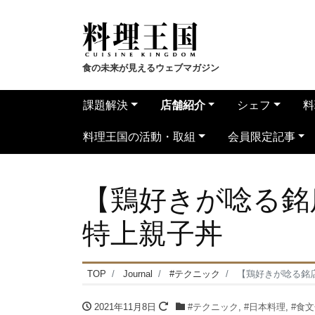
食の未来が見えるウェブマガジン
課題解決
店舗紹介
シェフ
料
料理王国の活動・取組
会員限定記事
【鶏好きが唸る銘
特上親子丼
TOP
Journal
#テクニック
【鶏好きが唸る銘
2021年11月8日
#テクニック
,
#日本料理
,
#食文