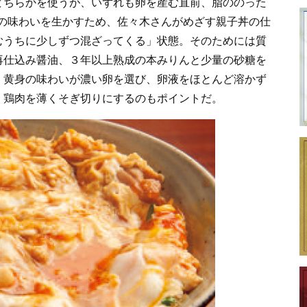
どちらかを使うが、いずれも卵を産む直前、脂ののった
地鶏の味わいを生かすため、佐々木さんがめざす親子丼の仕
むうちに少しずつ混ざってくる」状態。そのためには質
再仕込み醤油、３年以上熟成の本みりんと少量の砂糖を
。黄身の味わいが濃い卵を選び、卵液をほとんど溶かず
、鶏肉を薄くそぎ切りにするのもポイントだ。