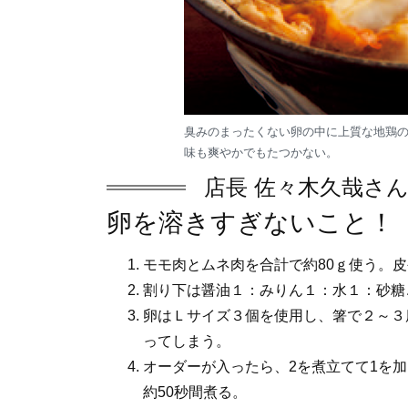
臭みのまったくない卵の中に上質な地鶏
味も爽やかでもたつかない。
店長 佐々木久哉さ
卵を溶きすぎないこと！
モモ肉とムネ肉を合計で約80ｇ使う。
割り下は醤油１：みりん１：水１：砂糖
卵はＬサイズ３個を使用し、箸で２～３
ってしまう。
オーダーが入ったら、2を煮立てて1を
約50秒間煮る。