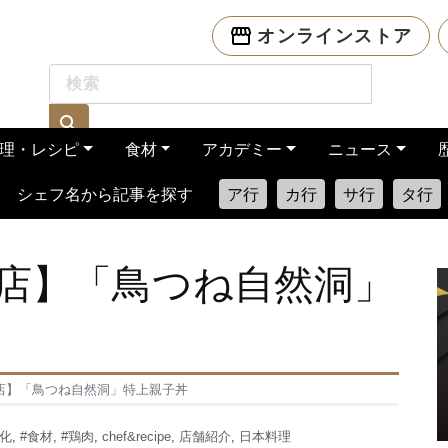
オンラインストア
理・レシピ
食材
アカデミー
ニュース
シェフ名から記事を探す
ア行
カ行
サ行
タ行
店】「鳥つね自然洞」
店】「鳥つね自然洞」特上親子丼
化
,
#食材
,
#鶏肉
,
chef&recipe
,
店舗紹介
,
日本料理