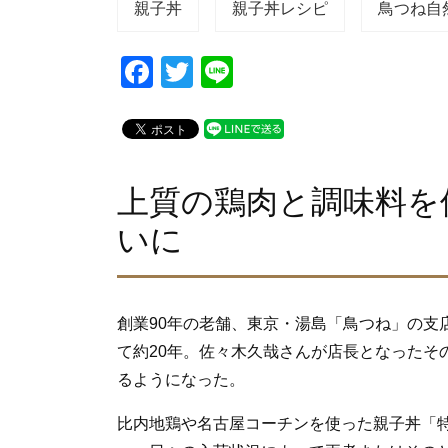
親子丼
親子丼レシピ
鳥つね自
F
T
Li
a
wi
n
c
tt
e
e
er
b
上質の鶏肉と調味料を
o
いに
o
k
創業90年の老舗、東京・湯島「鳥つね」の支
て約20年。佐々木久哉さんが店長となったそ
るようになった。
比内地鶏や名古屋コーチンを使った親子丼「