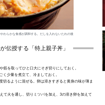
のやわらかな食感が調和する。だしを入れないたれの後
んが伝授する「特上親子丼」
皮や筋を取ってひと口大にそぎ切りにしておく。
ごく少量を煮立て、冷ましておく。
度切るように混ぜる。卵は溶きすぎると黄身の味が薄ま
加えて火を通し、切りミツバを加え、3の溶き卵を加えて