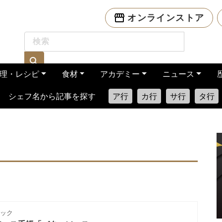
オンラインストア
理・レシピ
食材
アカデミー
ニュース
シェフ名から記事を探す
ア行
カ行
サ行
タ行
ニック