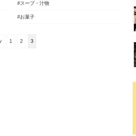
#スープ・汁物
#お菓子
v
1
2
3