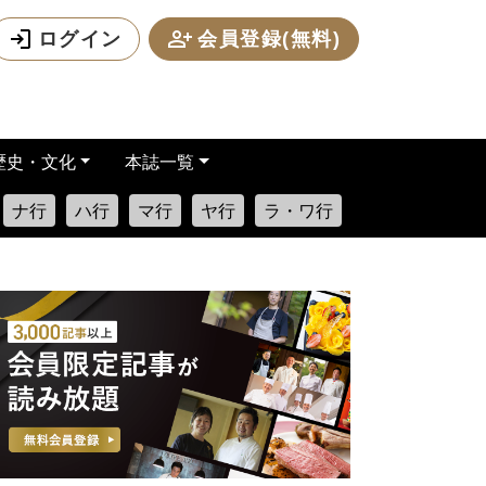
ログイン
会員登録(無料)
歴史・文化
本誌一覧
ナ行
ハ行
マ行
ヤ行
ラ・ワ行