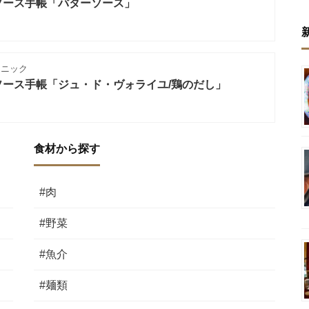
ソース手帳「バターソース」
クニック
ース手帳「ジュ・ド・ヴォライユ/鶏のだし」
食材から探す
#肉
#野菜
#魚介
#麺類