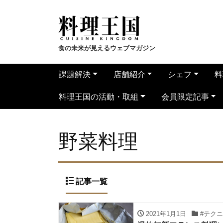
食の未来が見えるウェブマガジン
課題解決
店舗紹介
シェフ
料
料理王国の活動・取組
会員限定記事
野菜料理
記事一覧
2021年1月1日
#テク