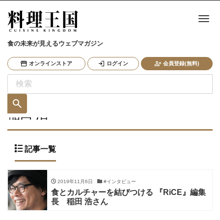
ナ
食の未来が見えるウェブマガジン
オンラインストア
ログイン
会員登録(無料)
稲田 浩
記事一覧
2019年11月6日
#インタビュー
食とカルチャーを結びつける 『RiCE』編集
長 稲田 浩さん