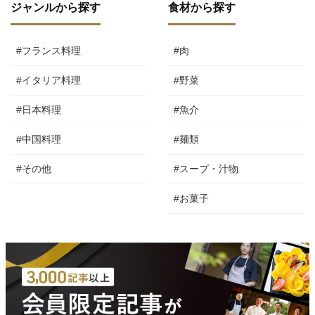
ジャンルから探す
食材から探す
#フランス料理
#肉
#イタリア料理
#野菜
#日本料理
#魚介
#中国料理
#麺類
#その他
#スープ・汁物
#お菓子