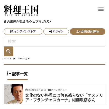
ナ
食の未来が見えるウェブマガジン
オンラインストア
ログイン
会員登録(無料)
紺藤 敬彦
記事一覧
2021年5月10日
#インタビュー
文化のない料理には何も残らない「オステリ
ア・フランチェスカーナ」紺藤敬彦さん