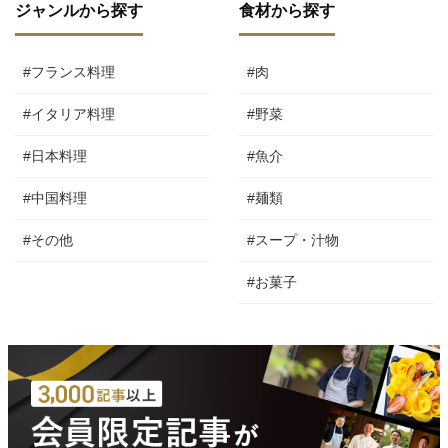
ジャンルから探す
食材から探す
#フランス料理
#肉
#イタリア料理
#野菜
#日本料理
#魚介
#中国料理
#麺類
#その他
#スープ・汁物
#お菓子