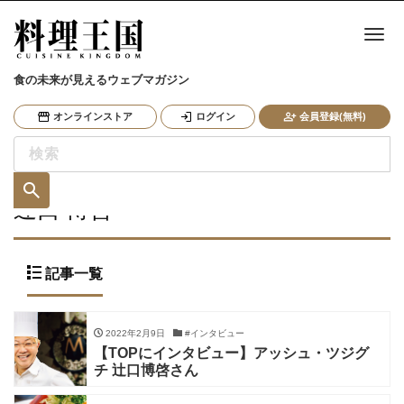
ナ
食の未来が見えるウェブマガジン
オンラインストア
ログイン
会員登録(無料)
辻口 博啓
記事一覧
2022年2月9日
#インタビュー
【TOPにインタビュー】アッシュ・ツジグ
チ 辻󠄀口博啓さん