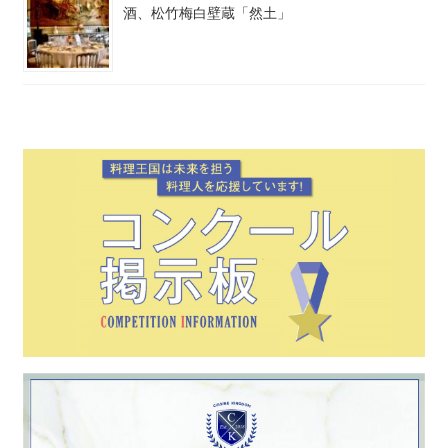
酒、松竹梅白壁蔵「然土」