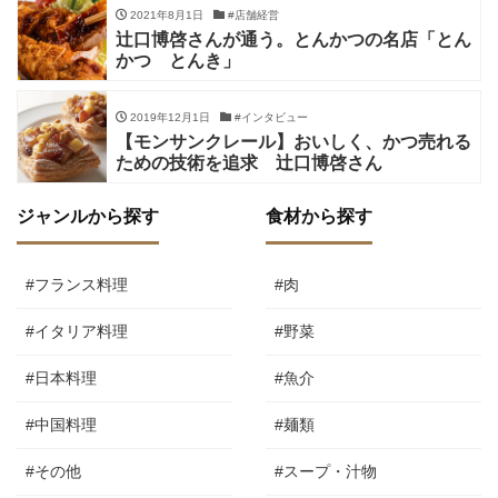
2021年8月1日
#店舗経営
辻口博啓さんが通う。とんかつの名店「とん
かつ とんき」
2019年12月1日
#インタビュー
【モンサンクレール】おいしく、かつ売れる
ための技術を追求 辻口博啓さん
ジャンルから探す
食材から探す
#フランス料理
#肉
#イタリア料理
#野菜
#日本料理
#魚介
#中国料理
#麺類
#その他
#スープ・汁物