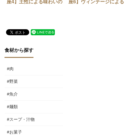
座4】土性による味わいの
座6】ヴィンテージによる
違い
味わいの違い
食材から探す
#肉
#野菜
#魚介
#麺類
#スープ・汁物
#お菓子