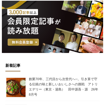
新着記事
創業70年、三代目から次世代へ─。引き算で守
る伝統の味と新しいおいしさへの挑戦 アトリ
エデリー（東京・湯島） 田中源吾・源 26年
8月号