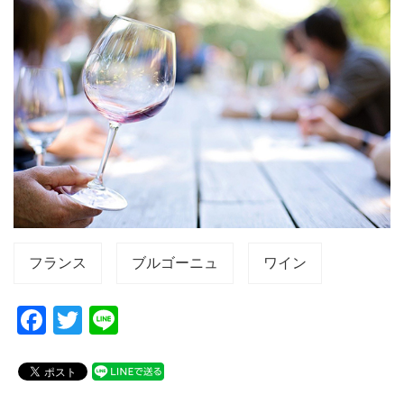
フランス
ブルゴーニュ
ワイン
F
T
Li
a
wi
n
c
tt
e