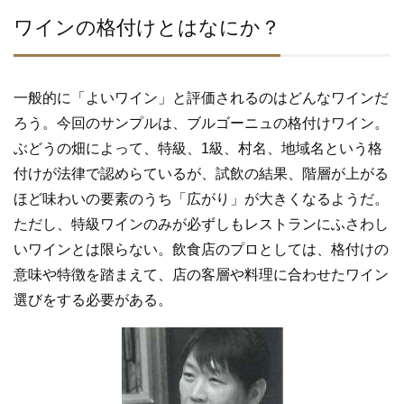
e
er
b
ワインの格付けとはなにか？
o
o
一般的に「よいワイン」と評価されるのはどんなワインだ
k
ろう。今回のサンプルは、ブルゴーニュの格付けワイン。
ぶどうの畑によって、特級、1級、村名、地域名という格
付けが法律で認めらているが、試飲の結果、階層が上がる
ほど味わいの要素のうち「広がり」が大きくなるようだ。
ただし、特級ワインのみが必ずしもレストランにふさわし
いワインとは限らない。飲食店のプロとしては、格付けの
意味や特徴を踏まえて、店の客層や料理に合わせたワイン
選びをする必要がある。