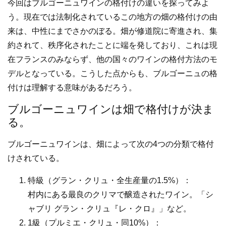
今回はブルゴーニュワインの格付けの違いを探ってみよ
う。現在では法制化されているこの地方の畑の格付けの由
来は、中性にまでさかのぼる。畑が修道院に寄進され、集
約されて、秩序化されたことに端を発しており、これは現
在フランスのみならず、他の国々のワインの格付方法のモ
デルとなっている。こうした点からも、ブルゴーニュの格
付けは理解する意味があるだろう。
ブルゴーニュワインは畑で格付けが決ま
る。
ブルゴーニュワインは、畑によって次の4つの分類で格付
けされている。
特級（グラン・クリュ・全生産量の1.5%）：
村内にある最良のクリマで醸造されたワイン。「シ
ャブリ グラン・クリュ『レ・クロ』」など。
1級（プルミエ・クリュ・同10%）：