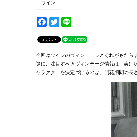
ワイン
F
T
Li
a
wi
n
c
tt
e
e
er
今回はワインのヴィンテージとそれがもたら
b
際に、注目すべきヴィンテージ情報は、実は
o
ャラクターを決定づけるのは、開花期間の長
o
k