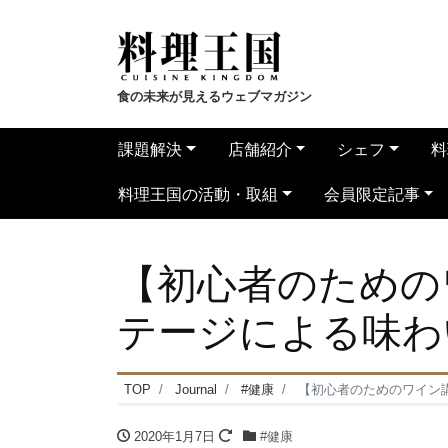
食の未来が見えるウェブマガジン
課題解決
店舗紹介
シェフ
料
料理王国の活動・取組
会員限定記事
【初心者のための
テージによる味わ
TOP
Journal
#健康
【初心者のためのワイン
2020年1月7日
#健康