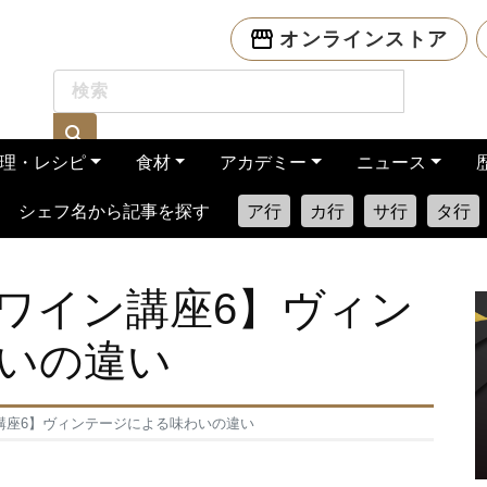
オンラインストア
理・レシピ
食材
アカデミー
ニュース
シェフ名から記事を探す
ア行
カ行
サ行
タ行
ワイン講座6】ヴィン
いの違い
講座6】ヴィンテージによる味わいの違い