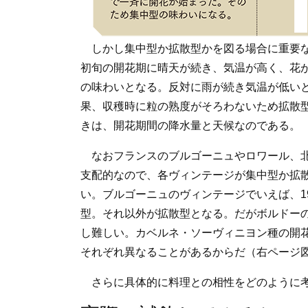
しかし集中型か拡散型かを図る場合に重要な
初旬の開花期に晴天が続き、気温が高く、花
の味わいとなる。反対に雨が続き気温が低い
果、収穫時に粒の熟度がそろわないため拡散
きは、開花期間の降水量と天候なのである。
なおフランスのブルゴーニュやロワール、北
支配的なので、各ヴィンテージが集中型か拡
い。ブルゴーニュのヴィンテージでいえば、1990、
型。それ以外が拡散型となる。だがボルドー
し難しい。カベルネ・ソーヴィニヨン種の開
それぞれ異なることがあるからだ（右ページ
さらに具体的に料理との相性をどのように考