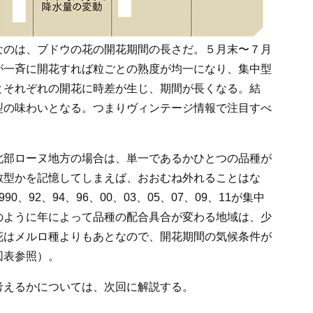
のは、ブドウの花の開花期間の長さだ。５月末〜７月
が一斉に開花すれば粒ごとの熟度が均一になり、集中型
とそれぞれの開花に時差が生じ、期間が長くなる。結
型の味わいとなる。つまりヴィンテージ情報で注目すべ
部ローヌ地方の場合は、単一であるかひとつの品種が
散型かを記憶してしまえば、おおむね外れることはな
92、94、96、00、03、05、07、09、11が集中
のように年によって品種の配合具合が変わる地域は、少
花はメルロ種よりもあとなので、開花期間の気候条件が
図表参照）。
えるかについては、次回に解説する。