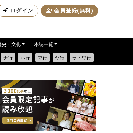
ログイン
会員登録(無料)
歴史・文化
本誌一覧
ナ行
ハ行
マ行
ヤ行
ラ・ワ行