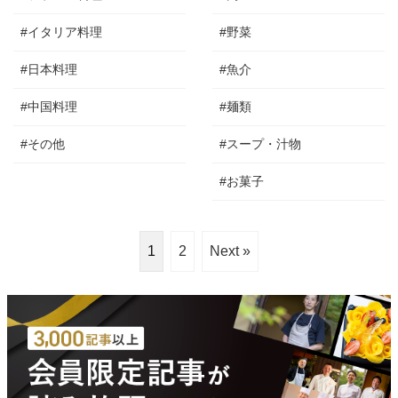
#イタリア料理
#野菜
#日本料理
#魚介
#中国料理
#麺類
#その他
#スープ・汁物
#お菓子
1
2
Next »