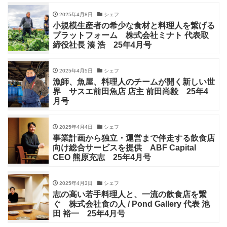
2025年4月8日
シェフ
小規模生産者の希少な食材と料理人を繋げる
プラットフォーム 株式会社ミナト 代表取
締役社長 湊 浩 25年4月号
2025年4月5日
シェフ
漁師、魚屋、料理人のチームが開く新しい世
界 サスエ前田魚店 店主 前田尚毅 25年4
月号
2025年4月4日
シェフ
事業計画から独立・運営まで伴走する飲食店
向け総合サービスを提供 ABF Capital
CEO 熊原充志 25年4月号
2025年4月3日
シェフ
志の高い若手料理人と、一流の飲食店を繋
ぐ 株式会社食の人 / Pond Gallery 代表 池
田 裕一 25年4月号