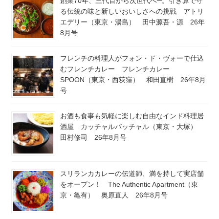
創業70年、三代目から次世代へ─。引き算で守
る伝統の味と新しいおいしさへの挑戦 アトリ
エデリー（東京・湯島） 田中源吾・源 26年
8月号
フレンチの料理人がフォン・ド・ヴォーで仕込
むフレンチカレー フレンチカレー
SPOON（東京・西荻窪） 和田直樹 26年8月
号
お酒も食事も気軽に楽しむ自由なインド料理居
酒屋 カッチャルバッチャル（東京・大塚）
田村修司 26年8月号
スリランカカレーの伝道師、満を持して実店舗
をオープン！ The Authentic Apartment（東
京・亀有） 奥原直人 26年8月号