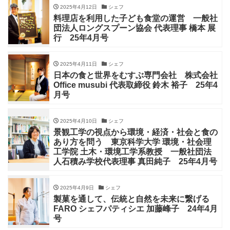
2025年4月12日
シェフ
料理店を利用した子ども食堂の運営 一般社
団法人ロングスプーン協会 代表理事 橋本 展
行 25年4月号
2025年4月11日
シェフ
日本の食と世界をむすぶ専門会社 株式会社
Office musubi 代表取締役 鈴木 裕子 25年4
月号
2025年4月10日
シェフ
景観工学の視点から環境・経済・社会と食の
あり方を問う 東京科学大学 環境・社会理
工学院 土木・環境工学系教授 一般社団法
人石積み学校代表理事 真田純子 25年4月号
2025年4月9日
シェフ
製菓を通して、伝統と自然を未来に繋げる
FARO シェフパティシエ 加藤峰子 24年4月
号