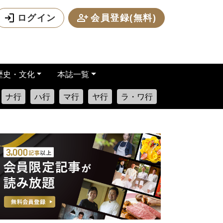
ログイン
会員登録(無料)
歴史・文化
本誌一覧
ナ行
ハ行
マ行
ヤ行
ラ・ワ行