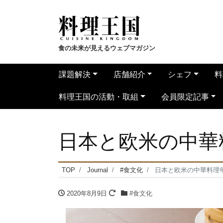
食の未来が見えるウェブマガジン
課題解決
店舗紹介
シェフ
料
料理王国の活動・取組
会員限定記事
日本と欧米の中華料
TOP
Journal
#食文化
日本と欧米の中華料理年表
2020年8月9日
#食文化