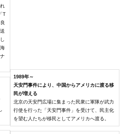
れ
「T
改良
送
し
海
ナ
1989年～
天安門事件により、中国からアメリカに渡る移
民が増える
北京の天安門広場に集まった民衆に軍隊が武力
し
行使を行った「天安門事件」を受けて、民主化
を望む人たちが移民としてアメリカへ渡る。