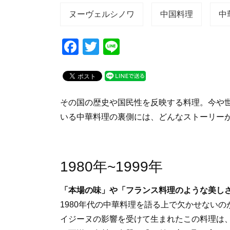
ヌーヴェルシノワ
中国料理
中
F
T
Li
a
wi
n
c
tt
e
e
er
その国の歴史や国民性を反映する料理。今や
b
いる中華料理の裏側には、どんなストーリー
o
o
k
1980年~1999年
「本場の味」や「フランス料理のような美し
1980年代の中華料理を語る上で欠かせない
イジーヌの影響を受けて生まれたこの料理は