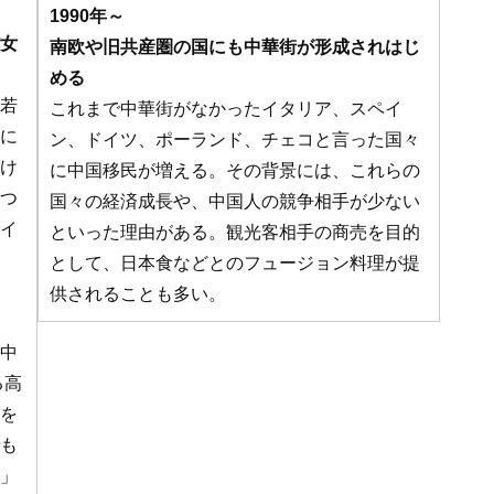
1990年～
女
南欧や旧共産圏の国にも中華街が形成されはじ
める
若
これまで中華街がなかったイタリア、スペイ
に
ン、ドイツ、ポーランド、チェコと言った国々
け
に中国移民が増える。その背景には、これらの
つ
国々の経済成長や、中国人の競争相手が少ない
イ
といった理由がある。観光客相手の商売を目的
として、日本食などとのフュージョン料理が提
供されることも多い。
中
る高
を
も
」