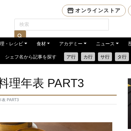
オンラインストア
理・レシピ
食材
アカデミー
ニュース
シェフ名から記事を探す
ア行
カ行
サ行
タ行
理年表 PART3
 PART3