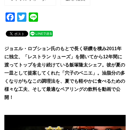
F
T
Li
a
wi
n
c
tt
e
e
er
ジョエル・ロブション氏のもとで長く研鑽を積み2011年
b
に独立、「レストラン リューズ」を開いてから12年間に
o
渡ってトップを走り続けている飯塚隆太シェフ。彼が夏の
o
一皿として提案してくれた「穴子のベニエ」。油脂分の多
k
くなりがちなこの調理法を、夏でも軽やかに食べるための
様々な工夫、そして最適なペアリングの飲料を動画で公
開！