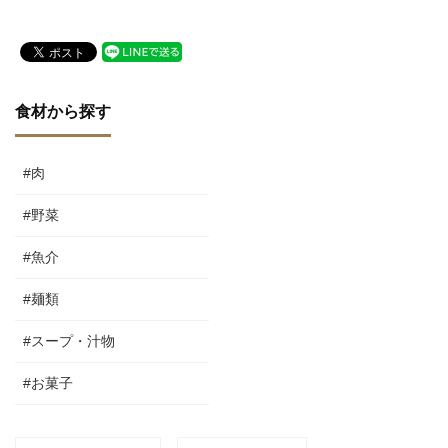
食材から探す
#肉
#野菜
#魚介
#麺類
#スープ・汁物
#お菓子