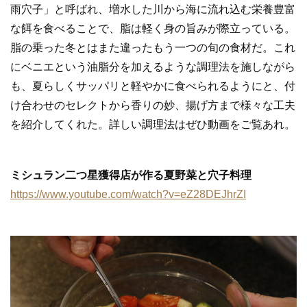
雨穴子」と呼ばれ、増水した川から海に流れ込む栄養豊富
な餌を食べることで、脂は軽く身の旨みが際立っている。
脂の乗った冬とはまた違ったもう一つの旬の食材だ。これ
にベニエという油脂分を加えるような調理法を施しながら
も、夏らしくサッパリと軽やかに食べられるようにと、付
け合わせのセレクトから香りの妙、揚げ方まで様々な工夫
を紹介してくれた。詳しい調理法はぜひ動画をご覧あれ。
ミシュラン二つ星獲得店が作る夏野菜と穴子料理
https://www.youtube.com/watch?v=eZ28DEJhrZI