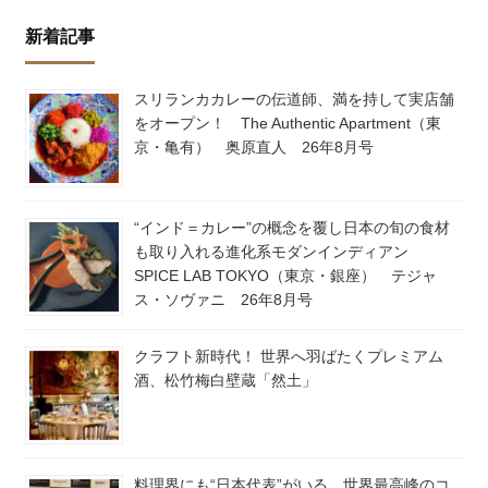
新着記事
スリランカカレーの伝道師、満を持して実店舗
をオープン！ The Authentic Apartment（東
京・亀有） 奥原直人 26年8月号
“インド＝カレー”の概念を覆し日本の旬の食材
も取り入れる進化系モダンインディアン
SPICE LAB TOKYO（東京・銀座） テジャ
ス・ソヴァニ 26年8月号
クラフト新時代！ 世界へ羽ばたくプレミアム
酒、松竹梅白壁蔵「然土」
料理界にも“日本代表”がいる。世界最高峰のコ