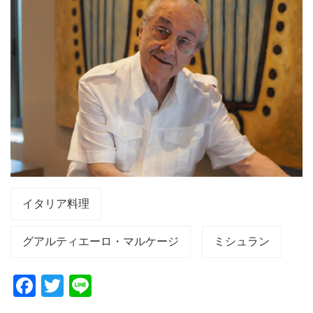
イタリア料理
グアルティエーロ・マルケージ
ミシュラン
F
T
Li
a
wi
n