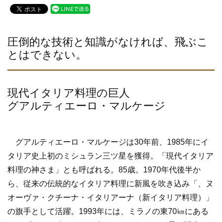
c
tt
e
e
er
b
圧倒的な技術と知識がなければ、飛ぶこ
とはできない。
o
o
k
現代イタリア料理の巨人
グアルティエーロ・マルケージ
グアルティエーロ・マルケージは30年前、1985年にイ
タリア史上初のミシュラン三ツ星を獲得。「現代イタリア
料理の神さま」とも呼ばれる。85歳。1970年代後半か
ら、従来の伝統的なイタリア料理に新風を吹き込み「、ヌ
オーヴァ・クチーナ・イタリアーナ（新イタリア料理）」
の旗手として活躍。1993年には、ミラノの東70㎞にある