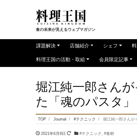
食の未来が見えるウェブマガジン
課題解決
店舗紹介
シェフ
料
料理王国の活動・取組
会員限定記事
堀江純一郎さんが
た「魂のパスタ」
TOP
Journal
#テクニック
堀江純一郎さんが
2021年6月8日
#テクニック
,
#食材