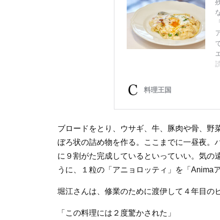
ブロードをとり、ウサギ、牛、豚肉や骨、野
ぼろ状の詰め物を作る。ここまでに一昼夜。
に９割がた完成しているといっていい。気の
うに、１粒の「アニョロッティ」を「Anim
堀江さんは、修業のために渡伊して４年目の
「この料理には２度驚かされた」