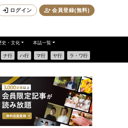
ログイン
会員登録(無料)
歴史・文化
本誌一覧
ナ行
ハ行
マ行
ヤ行
ラ・ワ行