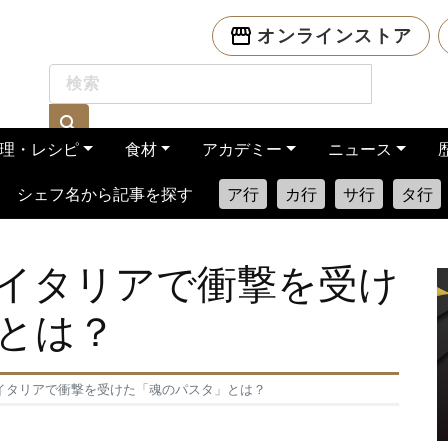
オンラインストア
理・レシピ
食材
アカデミー
ニュース
シェフ名から記事を探す
ア行
カ行
サ行
タ行
イタリアで衝撃を受け
とは？
イタリアで衝撃を受けた「魂のパスタ」とは？