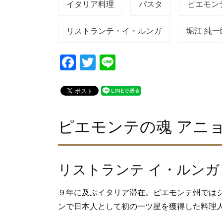
イタリア料理
パスタ
ピエモン
リストランテ・イ・ルンガ
堀江 純一
F
T
Li
a
wi
n
c
tt
e
e
er
b
ピエモンテの魂 アニ
o
o
リストランテ イ・ルンガ
k
９年に及ぶイタリア滞在。ピエモンテ州では
ンで日本人として初の一ツ星を獲得した料理