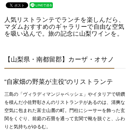
c
tt
e
e
er
人気リストランテでランチを楽しんだら、
b
マダムおすすめのギャラリーで自由な空気
o
を吸い込んで。旅の記念に山梨ワインを。
o
k
【山梨県・南都留郡】カーザ・オサノ
“自家畑の野菜が主役”のリストランテ
三島の「ヴィラディマンジャペッシェ」やイタリアで研鑽
を積んだ小佐野彰さんのリストランテがあるのは、清爽な
空気に包まれた富士山麓の町。門柱にシーサーを飾った玄
関をくぐり、前庭の石畳を通って玄関で靴を脱ぐと、ふわ
りと気持ちがゆるむ。