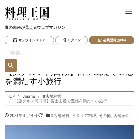
ナ
食の未来が見えるウェブマガジン
オンラインストア
ログイン
会員登録(無料)
【旅グルメ河口湖】富士山麓で五感
を満たす小旅行
TOP
Journal
#店舗経営
【旅グルメ河口湖】富士山麓で五感を満たす小旅行
2021年8月14日
#店舗経営
,
イタリア料理
,
その他
,
店舗紹介