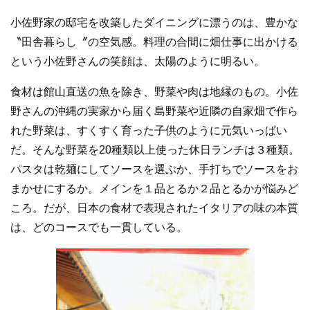
小佐野家の邸宅を改築したダイニングに漂うのは、豊かな
〝田舎暮らし〞の空気感。料理の合間に畑仕事に出かける
という小佐野さんの笑顔は、太陽のように明るい。
食材は館山直送の魚を除き、野菜や肉は地縁のもの。小佐
野さんの沖縄の実家から届く島野菜や近隣の自家畑で作ら
れた野菜は、すくすく育った子供のように元気いっぱい
だ。そんな野菜を20種類以上使った休日ランチは３種類。
パスタは乾麺にしてソースを選ぶか、手打ちでソースをお
まかせにするか。メインを１品とるか２品とるかが悩みど
ころ。だが、日本の食材で表現されたイタリアの味の本質
は、どのコースでも一貫している。