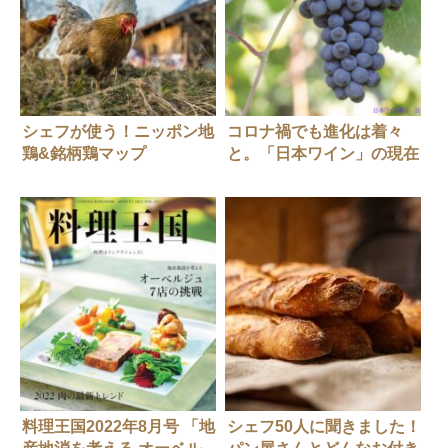
シェフが使う！ニッポン地
コロナ禍でも進化は着々
鶏&銘柄鶏マップ
と。「日本ワイン」の現在
地
料理王国2022年8月号 「地
シェフ50人に聞きました！