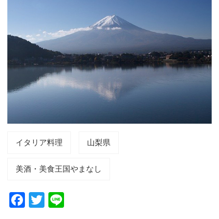
イタリア料理
山梨県
美酒・美食王国やまなし
F
T
Li
a
wi
n