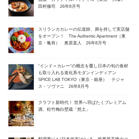
田村修司 26年8月号
スリランカカレーの伝道師、満を持して実店舗
をオープン！ The Authentic Apartment（東
京・亀有） 奥原直人 26年8月号
“インド＝カレー”の概念を覆し日本の旬の食材
も取り入れる進化系モダンインディアン
SPICE LAB TOKYO（東京・銀座） テジャ
ス・ソヴァニ 26年8月号
クラフト新時代！ 世界へ羽ばたくプレミアム
酒、松竹梅白壁蔵「然土」
料理界にも“日本代表”がいる。世界最高峰のコ