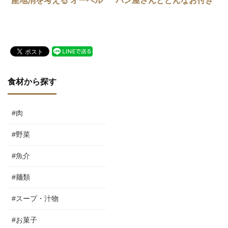
産地消を考える オーベル
パン屋さんとどんなお付き
ジュ7店の挑戦」
合いをされていますか？
食材から探す
#肉
#野菜
#魚介
#麺類
#スープ・汁物
#お菓子