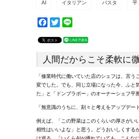
AI
イタリアン
パスタ
平
F
T
Li
a
wi
n
c
tt
e
e
er
人間だからこそ柔軟に
b
o
「修業時代に働いていた店のシェフは、言う
o
変でした。でも、同じ立場になった今、ふと
k
た」と「ドンブラボー」のオーナーシェフ平
「無意識のうちに、刻々と考えをアップデー
例えば、「この野菜はこのくらいの厚さがい
相性はいいよな」と思う。どうおいしくする
け巡る。「いくらAIが優れていても、こんな