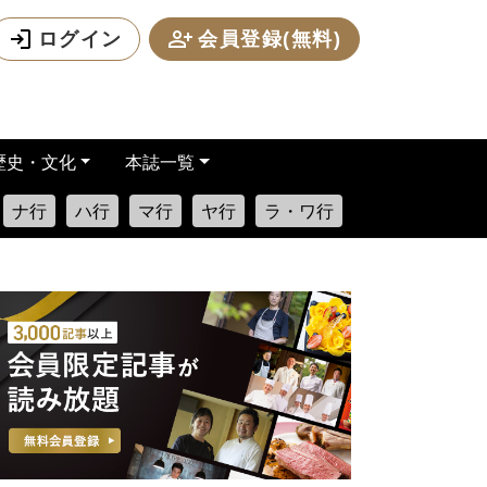
ログイン
会員登録(無料)
歴史・文化
本誌一覧
ナ行
ハ行
マ行
ヤ行
ラ・ワ行