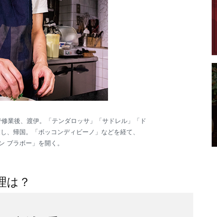
」で修業後、渡伊。「テンダロッサ」「サドレル」「ド
業し、帰国。「ボッコンディビーノ」などを経て、
ドン ブラボー」を開く。
理は？