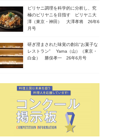
ビリヤニ調理を科学的に分析し、究
極のビリヤニを目指す ビリヤニ大
澤（東京・神田） 大澤孝将 26年6
月号
研ぎ澄まされた味覚の創出“お菓子な
レストラン” Yama（山）（東京・
白金） 勝俣孝一 26年6月号