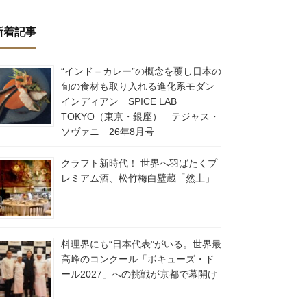
新着記事
“インド＝カレー”の概念を覆し日本の
旬の食材も取り入れる進化系モダン
インディアン SPICE LAB
TOKYO（東京・銀座） テジャス・
ソヴァニ 26年8月号
クラフト新時代！ 世界へ羽ばたくプ
レミアム酒、松竹梅白壁蔵「然土」
料理界にも“日本代表”がいる。世界最
高峰のコンクール「ボキューズ・ド
ール2027」への挑戦が京都で幕開け