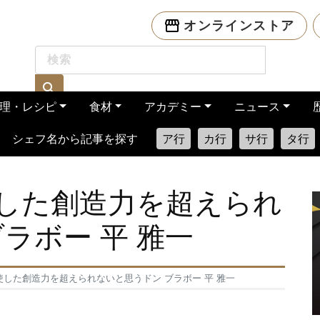
オンラインストア
理・レシピ
食材
アカデミー
ニュース
シェフ名から記事を探す
ア行
カ行
サ行
タ行
使した創造力を超えられ
ラボー 平 雅一
使した創造力を超えられないと思うドン ブラボー 平 雅一