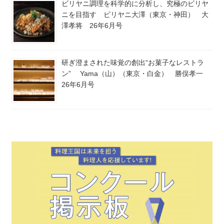
ビリヤニ調理を科学的に分析し、究極のビリヤ
ニを目指す ビリヤニ大澤（東京・神田） 大
澤孝将 26年6月号
研ぎ澄まされた味覚の創出“お菓子なレストラ
ン” Yama（山）（東京・白金） 勝俣孝一
26年6月号