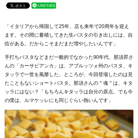
c
tt
e
e
er
b
「イタリアから帰国して25年、店も来年で20周年を迎え
o
ます。その間に蓄積してきた生パスタの引き出しには、自
信がある。だからこそまだまだ増やしたいんです」
o
k
手打ちパスタなどまだ一般的でなかった90年代、那須昇さ
んの「カーサビアンカ」は、アブルッツォ州のパスタ、キ
タッラで一世を風靡した。ところが、今回登場したのは見
たこともないショートパスタ。那須さんの＂魂＂は、キタ
ッラにはない？「もちろんキタッラは自分の原点。でも今
の僕は、ルマケッレにも同じぐらい熱いんです」