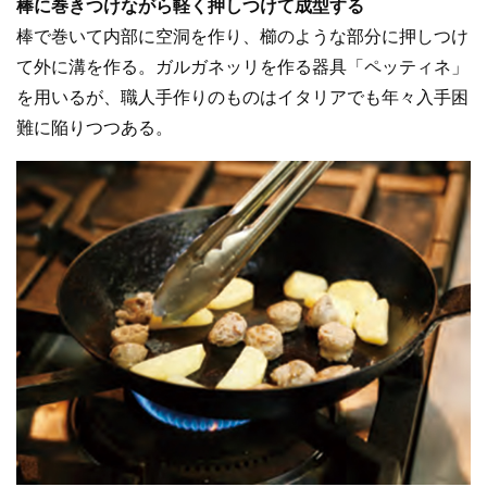
棒に巻きつけながら軽く押しつけて成型する
棒で巻いて内部に空洞を作り、櫛のような部分に押しつけ
て外に溝を作る。ガルガネッリを作る器具「ペッティネ」
を用いるが、職人手作りのものはイタリアでも年々入手困
難に陥りつつある。