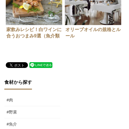
家飲みレシピ！白ワインに
オリーブオイルの規格とル
合うおつまみ9選（魚介類
ール
編）
～ONAOO公式オリーブオ
イル講座
オリーブオイルを識って料
理に活かす 第2回～
食材から探す
#肉
#野菜
#魚介