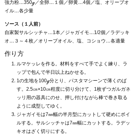
強力粉…350ℊ／全卵…１個／卵黄…4個／塩、オリーブオ
イル…各少量
ソース（１人前）
自家製サルシッチャ…1本／ジャガイモ…1/2個／ラデッキ
オ…３～４枚／オリーブオイル、塩、コショウ…各適量
作り方
ルマケッレを作る。材料をすべて手でよく練り、ラ
ップで包んで半日以上ねかせる。
1の生地を100ℊ分とり、パスタマシーンで薄くのば
す。2.5㎝×10㎝程度に切り分けて、1枚ずつガルガネ
ッリ用の器具にのせ、押し付けながら棒で巻き取る
ように成型してゆく。
ジャガイモは7㎜幅の半月型にカットして硬めにボイ
ルする。サルシッチャは7㎜幅にカットする。ラデッ
キオはざく切りにする。