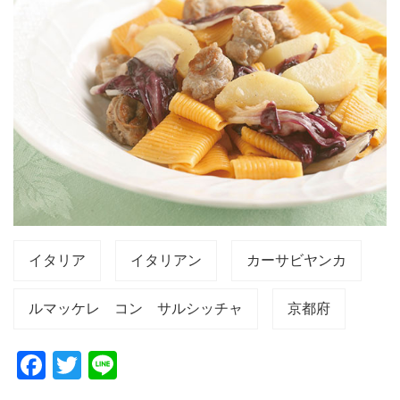
イタリア
イタリアン
カーサビヤンカ
ルマッケレ コン サルシッチャ
京都府
F
T
Li
a
wi
n