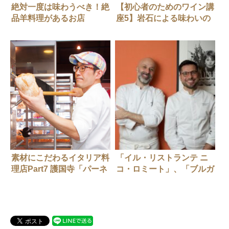
絶対一度は味わうべき！絶
【初心者のためのワイン講
品羊料理があるお店
座5】岩石による味わいの
違い
素材にこだわるイタリア料
「イル・リストランテ ニ
理店Part7 護国寺「パーネ
コ・ロミート」、「ブルガ
エ オリオ」
リ ホテル 東京」にオープ
ン