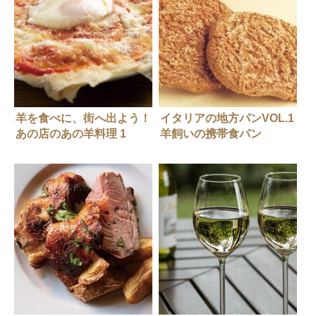
羊を食べに、街へ出よう！
イタリアの地方パンVOL.1
あの店のあの羊料理 1
羊飼いの携帯食パン