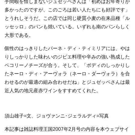
手間暇を惜しまないジュゼッペさんは「初めはお年寄りが
多かったのですが、このごろは若い人たちにも好評です」
とうれしそうだ。この店では同じ硬質小麦の在来品種「ル
ッセッロ」のパンも焼いている。いずれも南のパンらしく
大形である。
個性のはっきりしたパーネ・ディ・ティミリアには、やは
りしっかりした味わいのジビエ料理や辛みの強い熟成した
ペコリーノチーズが合う。そして、「ボディのしっかりし
たネーロ・ディ・アーヴォラ（ネーロ・ダーヴォラ）を合
わせるのが最適の組み合わせだね」とジュゼッペさんは最
近人気の地元産赤ワインをすすめてくれた。
須山雄子=文、ジョヴァンニ･ジェラルディ=写真
本記事は雑誌料理王国2007年2月号の内容を本ウェブサイ