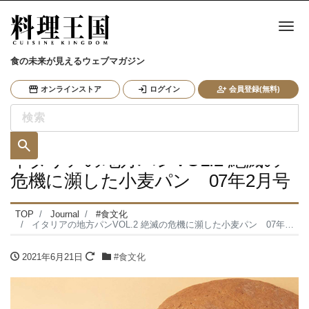
ナ
食の未来が見えるウェブマガジン
オンラインストア
ログイン
会員登録(無料)
イタリアの地方パンVOL.2 絶滅の
危機に瀕した小麦パン 07年2月号
TOP
Journal
#食文化
イタリアの地方パンVOL.2 絶滅の危機に瀕した小麦パン 07年2月号
2021年6月21日
#食文化