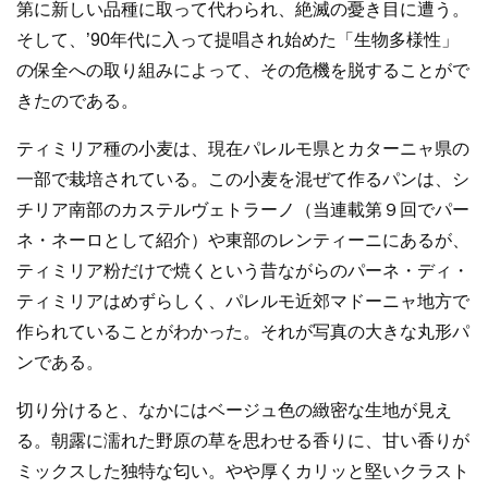
第に新しい品種に取って代わられ、絶滅の憂き目に遭う。
そして、’90年代に入って提唱され始めた「生物多様性」
の保全への取り組みによって、その危機を脱することがで
きたのである。
ティミリア種の小麦は、現在パレルモ県とカターニャ県の
一部で栽培されている。この小麦を混ぜて作るパンは、シ
チリア南部のカステルヴェトラーノ（当連載第９回でパー
ネ・ネーロとして紹介）や東部のレンティーニにあるが、
ティミリア粉だけで焼くという昔ながらのパーネ・ディ・
ティミリアはめずらしく、パレルモ近郊マドーニャ地方で
作られていることがわかった。それが写真の大きな丸形パ
ンである。
切り分けると、なかにはベージュ色の緻密な生地が見え
る。朝露に濡れた野原の草を思わせる香りに、甘い香りが
ミックスした独特な匂い。やや厚くカリッと堅いクラスト