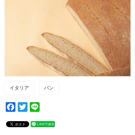
イタリア
パン
F
T
Li
a
wi
n
c
tt
e