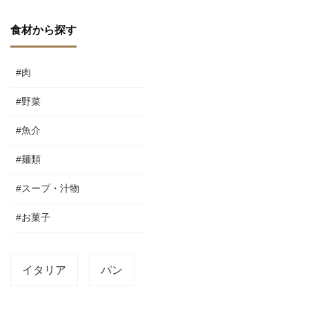
食材から探す
#肉
#野菜
#魚介
#麺類
#スープ・汁物
#お菓子
イタリア
パン