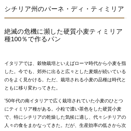
e
er
b
シチリア州のパーネ・ディ・ティミリア
o
o
絶滅の危機に瀕した硬質小麦ティミリア
k
種100％で作るパン
イタリアでは、穀物栽培といえばローマ時代から小麦を指
した。今でも、郊外に出ると広々とした麦畑が続いている
のをよく見かける。ただ、栽培される小麦の品種は時代と
ともに移り変わってきた。
’50年代の南イタリアで広く栽培されていた小麦のひとつ
にティミリア種がある。小粒で濃い茶色をした硬質小麦
で、特にシチリアの乾燥した気候に適し、代々シチリアの
人々の食をまかなってきた。だが、生産効率の低さから次