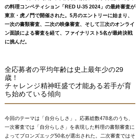
b
の料理コンペティション「RED U-35 2024」の最終審査が
o
東京・虎ノ門で開催された。5月のエントリーに始まり、
o
一次の書類審査、二次の映像審査、そして三次のオンライ
k
ン面談による審査を経て、ファイナリスト5名が最終決戦
に挑んだ。
全応募者の平均年齢は史上最年少の29
歳！
チャレンジ精神旺盛で才能ある若手が育
ち始めている傾向
今回のテーマは「自分らしさ」。応募総数478名のうち、
一次審査では「自分らしさ」を表現した料理の書類審査に
よってブロンズエッグ50名が選出された。二次審査ではそ