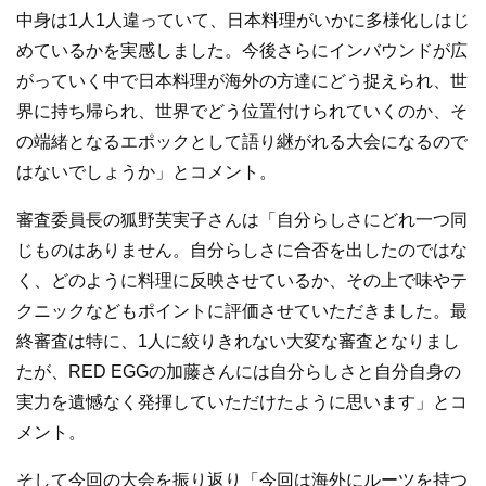
中身は1人1人違っていて、日本料理がいかに多様化しはじ
めているかを実感しました。今後さらにインバウンドが広
がっていく中で日本料理が海外の方達にどう捉えられ、世
界に持ち帰られ、世界でどう位置付けられていくのか、そ
の端緒となるエポックとして語り継がれる大会になるので
はないでしょうか」とコメント。
審査委員長の狐野芙実子さんは「自分らしさにどれ一つ同
じものはありません。自分らしさに合否を出したのではな
く、どのように料理に反映させているか、その上で味やテ
クニックなどもポイントに評価させていただきました。最
終審査は特に、1人に絞りきれない大変な審査となりまし
たが、RED EGGの加藤さんには自分らしさと自分自身の
実力を遺憾なく発揮していただけたように思います」とコ
メント。
そして今回の大会を振り返り「今回は海外にルーツを持つ