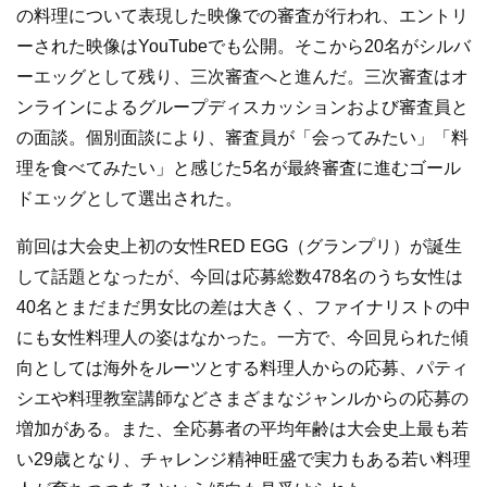
の料理について表現した映像での審査が行われ、エントリ
ーされた映像はYouTubeでも公開。そこから20名がシルバ
ーエッグとして残り、三次審査へと進んだ。三次審査はオ
ンラインによるグループディスカッションおよび審査員と
の面談。個別面談により、審査員が「会ってみたい」「料
理を食べてみたい」と感じた5名が最終審査に進むゴール
ドエッグとして選出された。
前回は大会史上初の女性RED EGG（グランプリ）が誕生
して話題となったが、今回は応募総数478名のうち女性は
40名とまだまだ男女比の差は大きく、ファイナリストの中
にも女性料理人の姿はなかった。一方で、今回見られた傾
向としては海外をルーツとする料理人からの応募、パティ
シエや料理教室講師などさまざまなジャンルからの応募の
増加がある。また、全応募者の平均年齢は大会史上最も若
い29歳となり、チャレンジ精神旺盛で実力もある若い料理