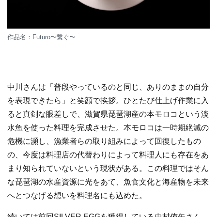
作品名：Futuro〜繋ぐ〜
中川さんは「普段やっているのと同じ、ありのままの自分
を表現できたら」と笑顔で挨拶。ひとたび仕上げ作業に入
ると真剣な眼差しで、滋賀県琵琶湖産の本モロコという淡
水魚を使った料理を完成させた。本モロコは一時期絶滅の
危機に瀕し、漁業者らの取り組みによって回復したもの
の、今度は料理店の代替わりによって料理人にも存在をあ
まり知られていないという現状がある。この料理ではそん
な琵琶湖の水産資源に光をあて、魚食文化と海産物を未来
へとつなげる想いを料理名にも込めた。
続いては前回SILVER EGGを獲得している中村侑矢さん