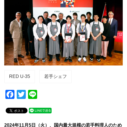
RED U-35
若手シェフ
F
T
Li
a
wi
n
c
tt
e
e
er
2024年11月5日（火）、国内最大規模の若手料理人のため