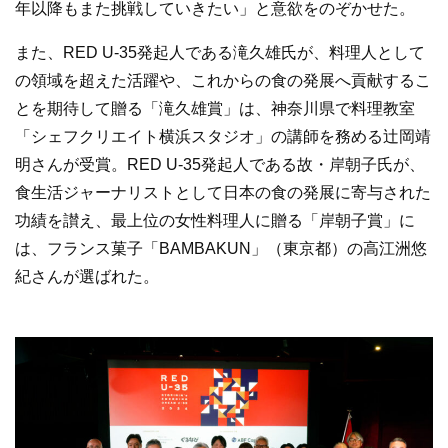
年以降もまた挑戦していきたい」と意欲をのぞかせた。
また、RED U-35発起人である滝久雄氏が、料理人として
の領域を超えた活躍や、これからの食の発展へ貢献するこ
とを期待して贈る「滝久雄賞」は、神奈川県で料理教室
「シェフクリエイト横浜スタジオ」の講師を務める辻岡靖
明さんが受賞。RED U-35発起人である故・岸朝子氏が、
食生活ジャーナリストとして日本の食の発展に寄与された
功績を讃え、最上位の女性料理人に贈る「岸朝子賞」に
は、フランス菓子「BAMBAKUN」（東京都）の高江洲悠
紀さんが選ばれた。