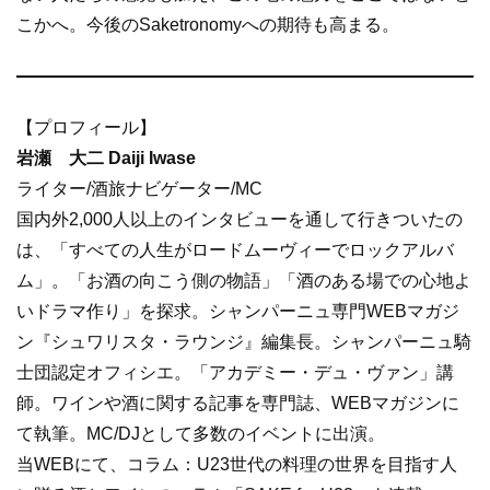
こかへ。今後のSaketronomyへの期待も高まる。
【プロフィール】
岩瀬 大二 Daiji Iwase
ライター/酒旅ナビゲーター/MC
国内外2,000人以上のインタビューを通して行きついたの
は、「すべての人生がロードムーヴィーでロックアルバ
ム」。「お酒の向こう側の物語」「酒のある場での心地よ
いドラマ作り」を探求。シャンパーニュ専門WEBマガジ
ン『シュワリスタ・ラウンジ』編集長。シャンパーニュ騎
士団認定オフィシエ。「アカデミー・デュ・ヴァン」講
師。ワインや酒に関する記事を専門誌、WEBマガジンに
て執筆。MC/DJとして多数のイベントに出演。
当WEBにて、コラム：U23世代の料理の世界を目指す人