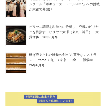
ンクール「ボキューズ・ドール2027」への挑戦
が京都で幕開け
ビリヤニ調理を科学的に分析し、究極のビリヤ
ニを目指す ビリヤニ大澤（東京・神田） 大
澤孝将 26年6月号
研ぎ澄まされた味覚の創出“お菓子なレストラ
ン” Yama（山）（東京・白金） 勝俣孝一
26年6月号