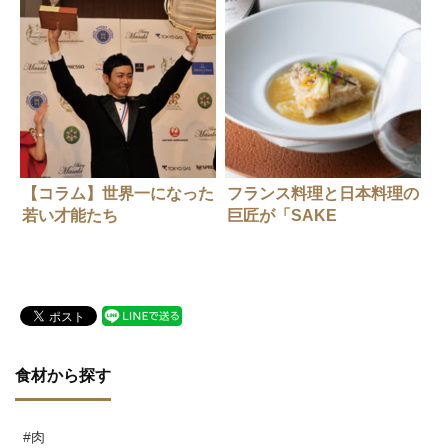
【コラム】世界一になった
フランス料理と日本料理の
若い才能たち
巨匠が「SAKE
HUNDRED」×珠玉の一皿
に込めた、日本酒のあるべ
き姿とこれから（後編）
食材から探す
#肉