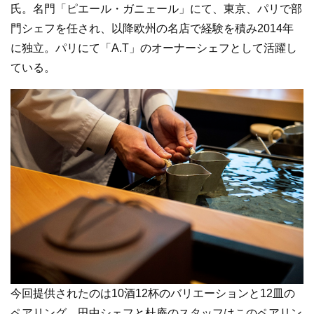
氏。名門「ピエール・ガニェール」にて、東京、パリで部
門シェフを任され、以降欧州の名店で経験を積み2014年
に独立。パリにて「A.T」のオーナーシェフとして活躍し
ている。
今回提供されたのは10酒12杯のバリエーションと12皿の
ペアリング。田中シェフと杜庵のスタッフはこのペアリン