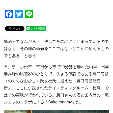
F
T
Li
a
wi
n
c
tt
e
e
er
地酒ってなんだろう。決してその地にとどまっているので
b
はなく、その地の価値をここではないどこかに伝えるもの
o
でもある、と思う。
o
石川県・小松市、市街から車で20分ほど離れた山里。日本
k
最高峰の醸造家のひとりで、生きる伝説でもある農口尚彦
（のぐちなおひこ）氏を杜氏に迎えた「農口尚彦研究
所」。ここに併設されたテイスティングルーム「杜庵」で
はその実験が行われている。農口さんの酒と国内外の一流
シェフのコラボによる「Saketronomy」だ。