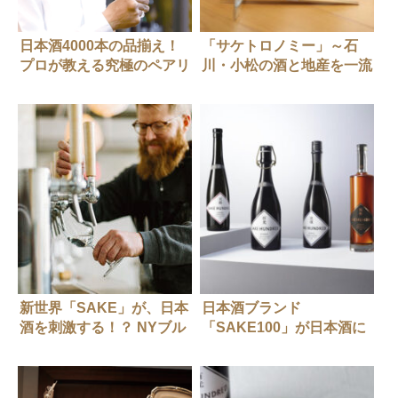
日本酒4000本の品揃え！
「サケトロノミー」～石
プロが教える究極のペアリ
川・小松の酒と地産を一流
ングとは？
シェフの技とともに
新世界「SAKE」が、日本
日本酒ブランド
酒を刺激する！？ NYブル
「SAKE100」が日本酒に
ックリンで「JIZAKE」を
おける最高峰のグローバル
造るということ
ブランドを目指し リブラ
ンディングを実施