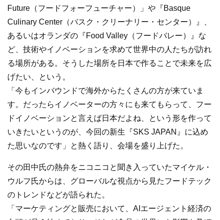
Future（フードフォーフューチャー）」や『Basque
Culinary Center（バスク・クリーナリー・センター）』、
あるいはオランダの『Food Valley（フードバレー）』な
ど、技術やイノベーションを求めて世界中の人たちが訪れ
る場所がある。そうした場所を日本で作ることで未来を広
げたい、という。
「今もインバウンドで海外からたくさんの方が来ていま
す。だったらイノベーターの方々にも来てもらって、フー
ドイノベーションと言えば日本だよね、という形を作って
いきたいというのが、今回の新生『SKS JAPAN』に込め
た思いなのです」と熱く語り、会場を盛り上げた。
その田中氏の熱弁をニコニコと聞き入っていたマイケル・
ウルフ氏からは、グローバルな視点から見たフードテック
のトレンドなどが語られた。
「マーケティングと販売において、AIエージェント経済の