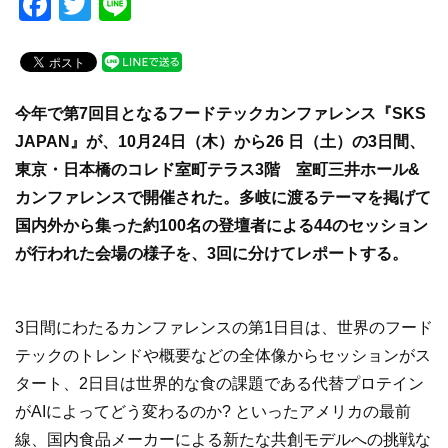
F
T
Li
a
wi
n
c
tt
e
e
er
今年で第7回目となるフードテックカンファレンス『SKS
b
JAPAN』が、10月24日（木）から26 日（土）の3日間、
o
東京・日本橋のコレド室町テラス3階 室町三井ホール&
o
カンファレンスで開催された。多岐に渡るテーマを掲げて
k
国内外から集った約100名の登壇者による44のセッション
が行われた会場の様子を、3回に分けてレポートする。
3日間にわたるカンファレンスの第1日目は、世界のフード
テックのトレンドや概要などの全体像からセッションがス
タート、2日目は世界的な食の課題である代替プロテイン
がAIによってどう変わるのか? といったアメリカの最前
線、国内食品メーカーによる新たな共創モデルへの挑戦な