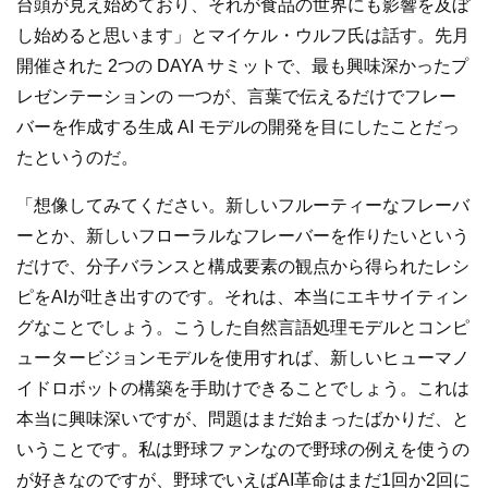
台頭が見え始めており、それが食品の世界にも影響を及ぼ
し始めると思います」とマイケル・ウルフ氏は話す。先月
開催された 2つの DAYA サミットで、最も興味深かったプ
レゼンテーションの 一つが、言葉で伝えるだけでフレー
バーを作成する生成 AI モデルの開発を目にしたことだっ
たというのだ。
「想像してみてください。新しいフルーティーなフレーバ
ーとか、新しいフローラルなフレーバーを作りたいという
だけで、分子バランスと構成要素の観点から得られたレシ
ピをAIが吐き出すのです。それは、本当にエキサイティン
グなことでしょう。こうした自然言語処理モデルとコンピ
ュータービジョンモデルを使用すれば、新しいヒューマノ
イドロボットの構築を手助けできることでしょう。これは
本当に興味深いですが、問題はまだ始まったばかりだ、と
いうことです。私は野球ファンなので野球の例えを使うの
が好きなのですが、野球でいえばAI革命はまだ1回か2回に