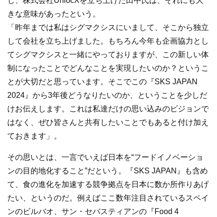
し、株式会社UnlocXを立ち上げた田中氏は、それにも大
きな意味があったという。
「昨年までは私はシグマクシスにいまして、そこから独立
して会社を立ち上げました。もちろん今年も企画協力とし
てシグマクシスと一緒にやっておりますが、この新しい体
制になったことでどんなことを実現したいのか？というこ
とが大切だと思っています。そこでこの『SKS JAPAN
2024』から3年後どうなりたいのか、ということを少しだ
けお伝えします。これは私達だけの思い込みのビジョンで
はなく、ぜひ皆さんと共有したいことでもあると付け加え
ておきます」。
その思いとは、一言でいえば日本を“フードイノベーショ
ンの目的地化すること”だという。『SKS JAPAN』も含め
て、食の進化を加速する競争拠点を日本に数か所作りあげ
たい、というのだ。例えばここ数年注目されているスペイ
ンのビルバオ、サン・セバスティアンの『Food 4