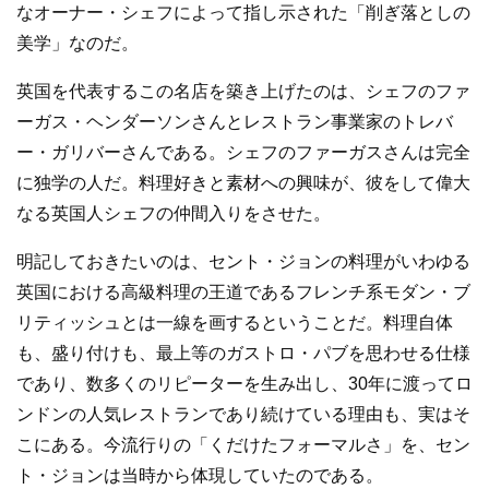
なオーナー・シェフによって指し示された「削ぎ落としの
美学」なのだ。
英国を代表するこの名店を築き上げたのは、シェフのファ
ーガス・ヘンダーソンさんとレストラン事業家のトレバ
ー・ガリバーさんである。シェフのファーガスさんは完全
に独学の人だ。料理好きと素材への興味が、彼をして偉大
なる英国人シェフの仲間入りをさせた。
明記しておきたいのは、セント・ジョンの料理がいわゆる
英国における高級料理の王道であるフレンチ系モダン・ブ
リティッシュとは一線を画するということだ。料理自体
も、盛り付けも、最上等のガストロ・パブを思わせる仕様
であり、数多くのリピーターを生み出し、30年に渡ってロ
ンドンの人気レストランであり続けている理由も、実はそ
こにある。今流行りの「くだけたフォーマルさ」を、セン
ト・ジョンは当時から体現していたのである。