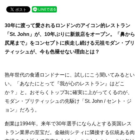
a
wi
n
c
tt
e
e
er
30年に渡って愛されるロンドンのアイコン的レストラン
b
「St. John」が、10年ぶりに新規店をオープン。「鼻から
o
尻尾まで」をコンセプトに疾走し続ける元祖モダン・ブリ
o
ティッシュが、今も色褪せない理由とは？
k
熟年世代の食通ロンドナーに、試しにこう聞いてみるとい
い。「あなたにとって『我が心のレストラン』はどこ
か？」と。おそらくトップ3に確実に上がってくるのが、
モダン・ブリティッシュの先駆け「St. John / セント・ジ
ョン」だろう。
創業は1994年。来年で30年選手にならんとする英国レス
トラン業界の至宝だ。金融街シティに隣接する伝統ある肉