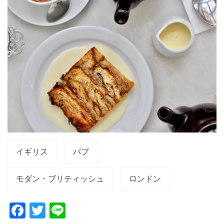
イギリス
パブ
モダン・ブリティッシュ
ロンドン
F
T
Li