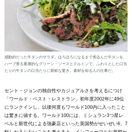
感動的だった牛タンのサラダ。ほろほろになるまで煮込んだ牛タンを、
ハーブ香る重層的なグリーン・ソースとクルトンで。ふわりとした口当
たりの牛タンの口当たりに新鮮な驚き。素材を知る人の仕事だ。
セント・ジョンの独自性やカジュアルさを考えるにつけ
「ワールド・ベスト・レストラン」初年度2002年に49位
にランクインし、以後何度もワールド100内に入ったこと
は驚きに値する。ワールド100には、ミシュラン3つ星レ
ベルと新世代による強豪店といった英国勢がせいぜい6、7
軒しか入らないことを考えると、インフォーマルな老舗セ