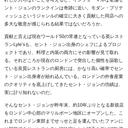
ント・ジョンのランクインは奇跡に近い。モダン・ブリテ
ィッシュというジャンルの確立に大きく貢献した同店への
多大な敬意が感じられる結果ではないだろうか。
貢献と言えば現在ワールド50の常連となっている英レスト
ランLyle’sも、セント・ジョン出身のシェフによるプロジ
ェクトであり、料理と内装の両方にその影響が見て取れ
る。それどころか現在のロンドンで突出した個性を謳歌し
ている良質レストランの厨房には、かなり高い確率でセン
ト・ジョン出身者が紛れ込んでいる。ロンドンの外食産業
のクオリティを底上げしてきたセント・ジョンの功績は、
実に計り知れないのだ。
そんなセント・ジョンが昨年末、約10年ぶりとなる新規店
をロンドン中心部のマリルボーン地区にオープンした。こ
れまでロンドン東部までせっせと足を運んでいたファンに