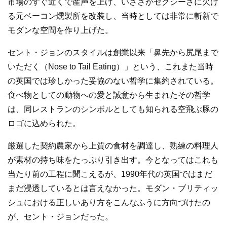
市場のすぐ近くで産声を上げ、いささかセクシーさに欠け
る元ベーコン燻製所を改装し、当時としては非常に斬新で
モダンな空間を作り上げた。
セント・ジョンのスタイルは創業以来「鼻先から尻尾まで
いただく（Nose to Tail Eating）」という、これまた当時
の英国では珍しかった妥協のない哲学に集約されている。
食べ物としての動物への愛と誠意から生まれたその哲学
は、同レストランのシンボルとしても知られる空飛ぶ豚の
ロゴに込められた。
厳選した契約農家から上質の食材を調達し、熟練の料理人
が素材の持ち味をたっぷり引き出す。今となってはこれも
当たり前の工程に聞こえるが、1990年代の英国ではまだ
まだ浸透しているとは言えなかった。モダン・ブリティッ
シュにおける正しいあり方をこんなふうに方向づけたの
が、セント・ジョンだった。