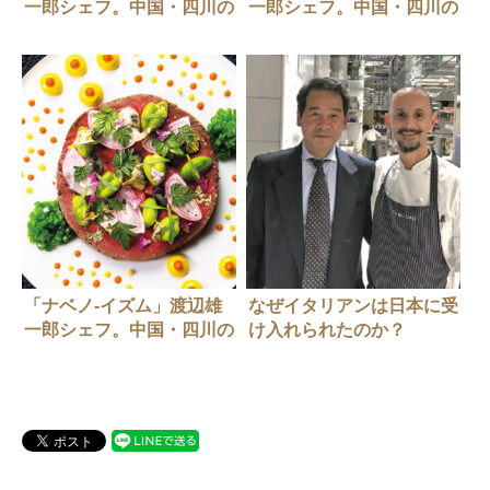
一郎シェフ。中国・四川の
一郎シェフ。中国・四川の
技に学ぶ【第一弾】
技に学ぶ【第二弾】。中国
料理のテクニックが詰まっ
た一品「水煮牛肉」
「ナベノ-イズム」渡辺雄
なぜイタリアンは日本に受
一郎シェフ。中国・四川の
け入れられたのか？
技に学ぶ【第三弾】。フラ
ンス料理と中国料理の共通
点を探る。