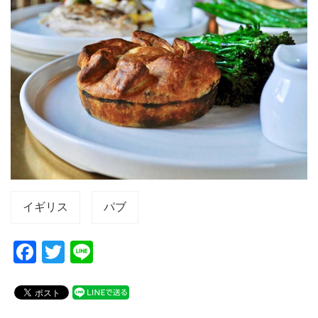
イギリス
パブ
F
T
Li
a
wi
n
c
tt
e