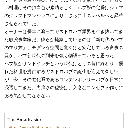
い料理はその独自色が素晴らしく、パブ飯の定番はシェフ
のクラフトマンシップにより、さらに上のレベルへと昇華
させられていた。
オーナーは長年に渡ってガストロパブ業界を生き抜いてき
た敏腕事業家だ。彼らが提案しているのは「新時代のパブ
の在り方」。モダンな空間と驚くほど安定している食事の
質が、パブ新時代の到来を強く物語っていると思った。
パブ飯がサンドイッチという時代はとうの昔に終わり、優
れた料理を提供するガストロパブの誕生を迎えて久しい
が、今、その進化系であるコンテンポラリーパブが日常に
浸透してきた。力強さの秘密は、入念なコンセプト作りに
ある気がしてならない。
The Broadcaster
https://www.thebroadcaster.co.uk