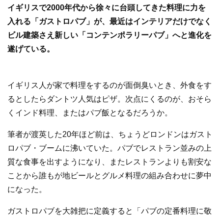
e
er
イギリスで2000
年代から徐々に台頭してきた料理に力を
b
入れる「ガストロパブ」が、最近はインテリアだけでなく
o
ビル建築さえ新しい「コンテンポラリーパブ」へと進化を
o
遂げている。
k
イギリス人が家で料理をするのが面倒臭いとき、外食をす
るとしたらダントツ人気はピザ。次点にくるのが、おそら
くインド料理、またはパブ飯となるだろうか。
筆者が渡英した20年ほど前は、ちょうどロンドンはガスト
ロパブ・ブームに沸いていた。パブでレストラン並みの上
質な食事を出すようになり、またレストランよりも割安な
ことから誰もが地ビールとグルメ料理の組み合わせに夢中
になった。
ガストロパブを大雑把に定義すると「パブの定番料理に敬