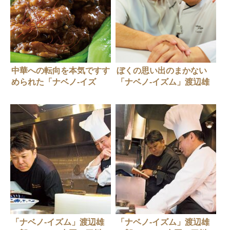
中華への転向を本気ですす
ぼくの思い出のまかない
められた「ナベノ-イズ
「ナベノ-イズム」渡辺雄
ム」渡辺雄一郎さんのまか
一郎さん
ない
「ナベノ-イズム」渡辺雄
「ナベノ-イズム」渡辺雄