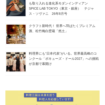
も取り入れる進化系モダンインディアン
SPICE LAB TOKYO（東京・銀座） テジャ
ス・ソヴァニ 26年8月号
クラフト新時代！ 世界へ羽ばたくプレミアム
酒、松竹梅白壁蔵「然土」
料理界にも“日本代表”がいる。世界最高峰のコ
ンクール「ボキューズ・ドール2027」への挑戦
が京都で幕開け