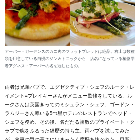
アーバー・ガーデンズのカニ肉のフラットブレッドは絶品。右上は数種
類を用意している自慢のジン＆トニックから、店名になっている植物学
者アグネス・アーバーの名を冠したもの。
両者は兄弟パブで、エグゼクティブ・シェフのルーク・レ
イメント=ブレイキーさんがメニュー監修をしている。ル
ークさんは英国きってのミシュラン・シェフ、ゴードン・
ラムジーさん率いる5つ星ホテルのレストランでヘッド・
シェフを務め、その後、名だたる複数のプライベート・ク
ラブで腕をふるった経歴の持ち主。両パブを試してみた
が、食事の質の高さにはまったく度肝を抜かれた。目新し