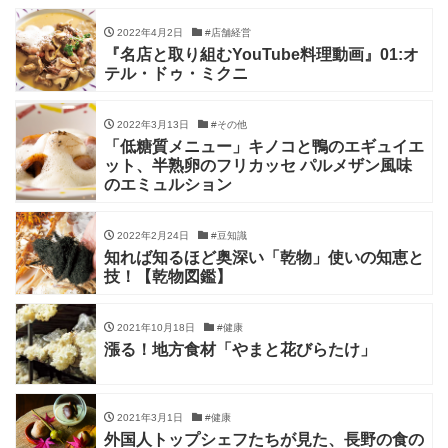
2022年4月2日
#店舗経営
『名店と取り組むYouTube料理動画』01:オ
テル・ドゥ・ミクニ
2022年3月13日
#その他
「低糖質メニュー」キノコと鴨のエギュイエ
ット、半熟卵のフリカッセ パルメザン風味
のエミュルション
2022年2月24日
#豆知識
知れば知るほど奥深い「乾物」使いの知恵と
技！【乾物図鑑】
2021年10月18日
#健康
漲る！地方食材「やまと花びらたけ」
2021年3月1日
#健康
外国人トップシェフたちが見た、長野の食の