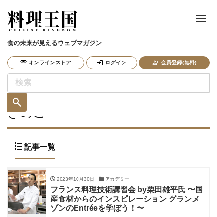
ナ
食の未来が見えるウェブマガジン
オンラインストア
ログイン
会員登録(無料)
きのこ
記事一覧
2023年10月30日
アカデミー
フランス料理技術講習会 by栗田雄平氏 〜国
産食材からのインスピレーション グランメ
ゾンのEntréeを学ぼう！〜