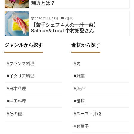
魅力とは？
2020年11月23日
#健康
【若手シェフ４人の一汁一菜】
Salmon&Trout 中村拓登さん
ジャンルから探す
食材から探す
#フランス料理
#肉
#イタリア料理
#野菜
#日本料理
#魚介
#中国料理
#麺類
#その他
#スープ・汁物
#お菓子