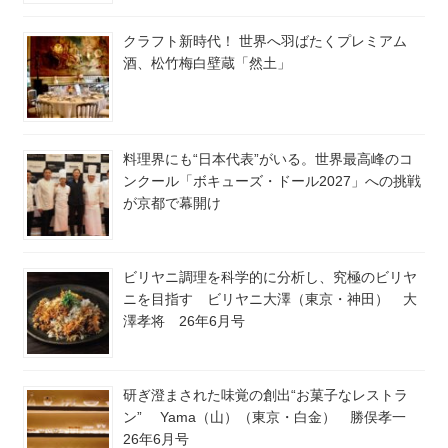
クラフト新時代！ 世界へ羽ばたくプレミアム
酒、松竹梅白壁蔵「然土」
料理界にも“日本代表”がいる。世界最高峰のコ
ンクール「ボキューズ・ドール2027」への挑戦
が京都で幕開け
ビリヤニ調理を科学的に分析し、究極のビリヤ
ニを目指す ビリヤニ大澤（東京・神田） 大
澤孝将 26年6月号
研ぎ澄まされた味覚の創出“お菓子なレストラ
ン” Yama（山）（東京・白金） 勝俣孝一
26年6月号