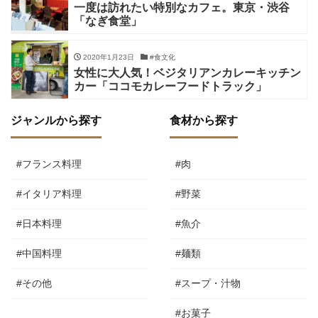
一度は訪れたい特別なカフェ。東京・渋谷
「なぎ食堂」
2020年1月23日
#食文化
女性に大人気！ベジタリアンカレーキッチン
カー「ココモカレーフードトラック」
ジャンルから探す
食材から探す
#フランス料理
#肉
#イタリア料理
#野菜
#日本料理
#魚介
#中国料理
#麺類
#その他
#スープ・汁物
#お菓子