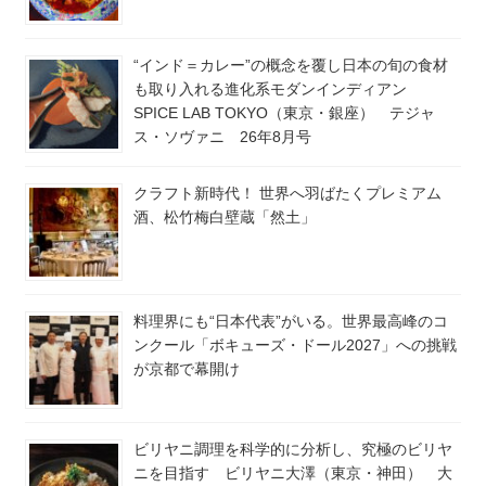
“インド＝カレー”の概念を覆し日本の旬の食材
も取り入れる進化系モダンインディアン
SPICE LAB TOKYO（東京・銀座） テジャ
ス・ソヴァニ 26年8月号
クラフト新時代！ 世界へ羽ばたくプレミアム
酒、松竹梅白壁蔵「然土」
料理界にも“日本代表”がいる。世界最高峰のコ
ンクール「ボキューズ・ドール2027」への挑戦
が京都で幕開け
ビリヤニ調理を科学的に分析し、究極のビリヤ
ニを目指す ビリヤニ大澤（東京・神田） 大