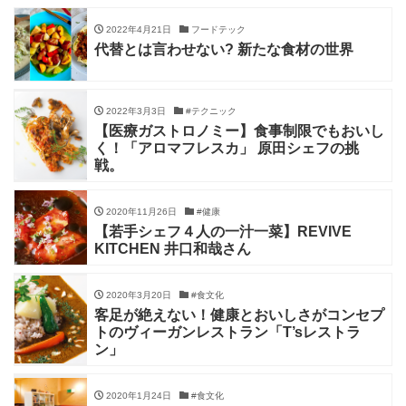
2022年4月21日
フードテック
代替とは言わせない? 新たな食材の世界
2022年3月3日
#テクニック
【医療ガストロノミー】食事制限でもおいし
く！「アロマフレスカ」 原田シェフの挑
戦。
2020年11月26日
#健康
【若手シェフ４人の一汁一菜】REVIVE
KITCHEN 井口和哉さん
2020年3月20日
#食文化
客足が絶えない！健康とおいしさがコンセプ
トのヴィーガンレストラン「T’sレストラ
ン」
2020年1月24日
#食文化