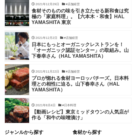
2021年12月29日
#店舗経営
食材そのものの味を引き立たせる新和食は究
極の「家庭料理」。【六本木・和食】HAL
YAMASHITA 東京
2021年12月2日
#店舗経営
日本にもっとオーガニックレストランを！
「オーガニック認証センター」の取組み。山
下春幸さん（HAL YAMASHITA）
2021年11月22日
#店舗経営
プロが惚れる食材ヨーロッパチーズ。日本料
理との相性に迫る。山下春幸さん（HAL
YAMASHITA）
2021年8月4日
#日本料理
【動画レシピ】東京ミッドタウンの人気店が
作る「和牛の味噌漬け」
ジャンルから探す
食材から探す