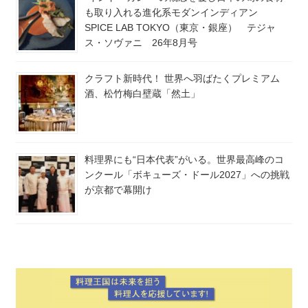
も取り入れる進化系モダンインディアン
SPICE LAB TOKYO（東京・銀座） テジャ
ス・ソヴァニ 26年8月号
クラフト新時代！ 世界へ羽ばたくプレミアム
酒、松竹梅白壁蔵「然土」
料理界にも“日本代表”がいる。世界最高峰のコ
ンクール「ボキューズ・ドール2027」への挑戦
が京都で幕開け