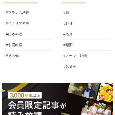
#フランス料理
#肉
#イタリア料理
#野菜
#日本料理
#魚介
#中国料理
#麺類
#その他
#スープ・汁物
#お菓子