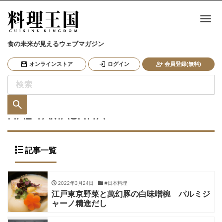
ナ
食の未来が見えるウェブマガジン
オンラインストア
ログイン
会員登録(無料)
HAL YAMASHITA
記事一覧
2022年3月24日
#日本料理
江戸東京野菜と萬幻豚の白味噌椀 パルミジ
ャーノ精進だし