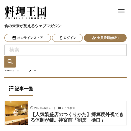
ナ
食の未来が見えるウェブマガジン
オンラインストア
ログイン
会員登録(無料)
樋口 一人
記事一覧
2021年6月28日
#ビジネス
【人気繁盛店のつくりかた】採算度外視でき
る体制が鍵。神宮前「割烹 樋口」