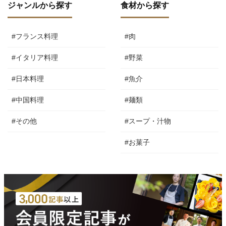
ジャンルから探す
食材から探す
#フランス料理
#肉
#イタリア料理
#野菜
#日本料理
#魚介
#中国料理
#麺類
#その他
#スープ・汁物
#お菓子