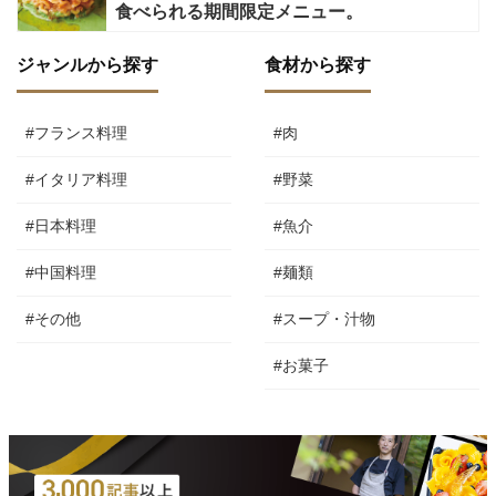
食べられる期間限定メニュー。
ジャンルから探す
食材から探す
#フランス料理
#肉
#イタリア料理
#野菜
#日本料理
#魚介
#中国料理
#麺類
#その他
#スープ・汁物
#お菓子