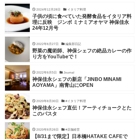
2024年12月28日
イタリア料理
子供の頃に食べていた発酵食品をイタリア料
理に反映 ジンボ ミナミアオヤマ 神保佳永
24年12月号
2022年6月27日
編集部日記
野菜の魔術師、神保シェフの絶品カレーの作
り方をYouTubeで！
2022年6月5日
Journal
神保佳永シェフの新店「JINBO MINAMI
AOYAMA」南青山にOPEN
2020年8月30日
#イタリア料理
神保佳永シェフ直伝！アーティチョークとた
このパスタ
2020年8月26日
#店舗経営
【8/31まで限定】日本橋HATAKE CAFEで