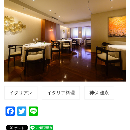
イタリアン
イタリア料理
神保 佳永
F
T
Li
a
wi
n
c
tt
e