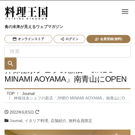
ナ
食の未来が見えるウェブマガジン
オンラインストア
ログイン
会員登録(無料)
神保佳永シェフの新店「JINBO
MINAMI AOYAMA」南青山にOPEN
TOP
Journal
神保佳永シェフの新店「JINBO MINAMI AOYAMA」南青山にOPEN
2022年6月5日
Journal
,
イタリア料理
,
店舗紹介
,
無料会員限定