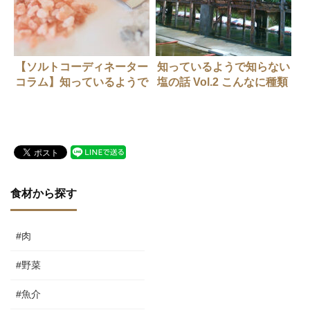
【ソルトコーディネーター
知っているようで知らない
コラム】知っているようで
塩の話 Vol.2 こんなに種類
知らない塩の話 Vol.1塩
がある！塩の製法 その1
の種類
食材から探す
#肉
#野菜
#魚介