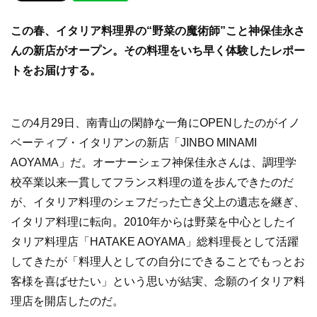
e
er
この春、イタリア料理界の“野菜の魔術師”こと神保佳永さ
b
んの新店がオープン。その料理をいち早く体験したレポー
o
トをお届けする。
o
k
この4月29日、南青山の閑静な一角にOPENしたのがイノ
ベーティブ・イタリアンの新店「JINBO MINAMI
AOYAMA」だ。オーナーシェフ神保佳永さんは、調理学
校卒業以来一貫してフランス料理の道を歩んできたのだ
が、イタリア料理のシェフだった亡き父上の遺志を継ぎ、
イタリア料理に転向。2010年からは野菜を中心としたイ
タリア料理店「HATAKE AOYAMA」総料理長として活躍
してきたが「料理人としての自分にできることでもっとお
客様を喜ばせたい」という思いが結実、念願のイタリア料
理店を開店したのだ。