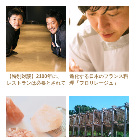
【特別対談】2100年に、
進化する日本のフランス料
レストランは必要とされて
理「フロリレージュ」
いるか？ チームラボ代表
猪子寿之さん × フロリレー
ジュ オーナーシェフ 川手
寛康さん