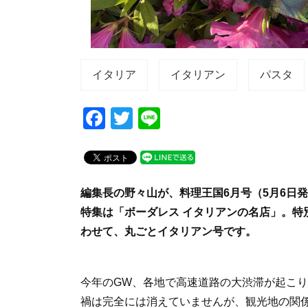
イタリア
イタリアン
パスタ
F
T
Li
a
wi
n
c
tt
e
e
er
編集長の野々山が、料理王国6月号（5月6日
b
特集は「ボーダレス イタリアンの名店」。特
o
わせて、丸ごとイタリアン号です。
o
k
今年のGW、各地で高速道路の大渋滞が起こ
禍は完全には消えていませんが、観光地の関