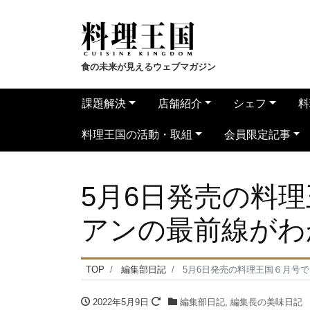
食の未来が見えるウェブマガジン
課題解決
店舗紹介
シェフ
料
料理王国の活動・取組
会員限定記事
5月6日発売の料
アンの最前線がわ
TOP
編集部日記
5月6日発売の料理王国６月号
2022年5月9日
編集部日記
,
編集長の美味日記