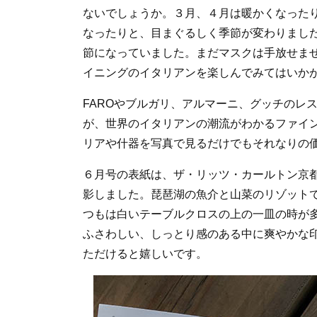
ないでしょうか。３月、４月は暖かくなった
なったりと、目まぐるしく季節が変わりまし
節になっていました。まだマスクは手放せま
イニングのイタリアンを楽しんでみてはいか
FAROやブルガリ、アルマーニ、グッチのレ
が、世界のイタリアンの潮流がわかるファイ
リアや什器を写真で見るだけでもそれなりの
６月号の表紙は、ザ・リッツ・カールトン京都のシェフ
影しました。琵琶湖の魚介と山菜のリゾット
つもは白いテーブルクロスの上の一皿の時が
ふさわしい、しっとり感のある中に爽やかな
ただけると嬉しいです。