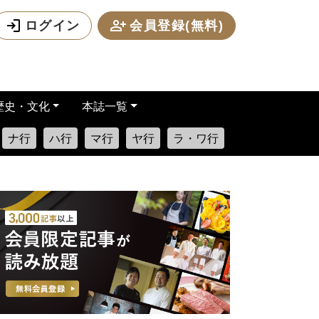
ログイン
会員登録(無料)
歴史・文化
本誌一覧
ナ行
ハ行
マ行
ヤ行
ラ・ワ行