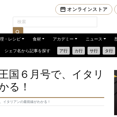
オンラインストア
理・レシピ
食材
アカデミー
ニュース
シェフ名から記事を探す
ア行
カ行
サ行
タ行
理王国６月号で、イタリ
かる！
で、イタリアンの最前線がわかる！