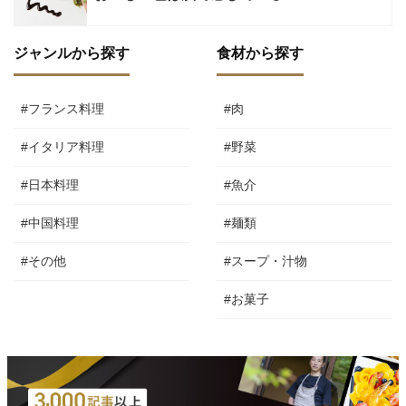
ジャンルから探す
食材から探す
#フランス料理
#肉
#イタリア料理
#野菜
#日本料理
#魚介
#中国料理
#麺類
#その他
#スープ・汁物
#お菓子