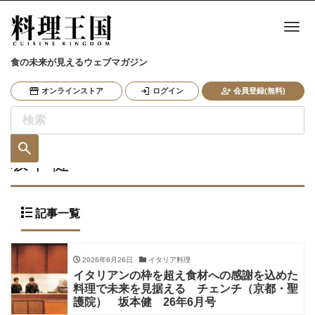
ナ
食の未来が見えるウェブマガジン
オンラインストア
ログイン
会員登録(無料)
坂本 健
記事一覧
2026年6月26日
イタリア料理
イタリアンの枠を超え食材への感謝を込めた
料理で未来を見据える チェンチ（京都・聖
護院） 坂本健 26年6月号