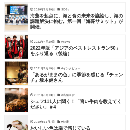
2026年3月30日
SDGs
海藻を起点に、海と食の未来を議論し、海の
課題解決に挑む。第一回「海藻サミット」が
開催。
2022年4月20日
#news
2022年版「アジアのベストレストラン50」
をふり返る（後編）
2021年9月10日
#インタビュー
「あるがままの色」に季節を感じる『チェン
チ』坂本健さん
2021年8月13日
#店舗経営
シェフ111人に聞く！「旨い牛肉を教えてく
ださい」＃4
2019年11月7日
#健康
おいしい色は脳で感じている