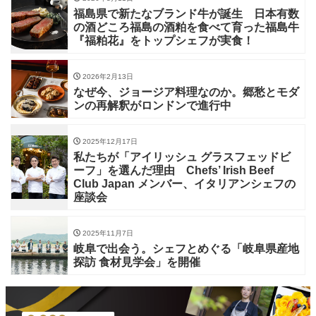
福島県で新たなブランド牛が誕生 日本有数
の酒どころ福島の酒粕を食べて育った福島牛
『福粕花』をトップシェフが実食！
2026年2月13日
なぜ今、ジョージア料理なのか。郷愁とモダ
ンの再解釈がロンドンで進行中
2025年12月17日
私たちが「アイリッシュ グラスフェッドビ
ーフ」を選んだ理由 Chefs’ Irish Beef
Club Japan メンバー、イタリアンシェフの
座談会
2025年11月7日
岐阜で出会う。シェフとめぐる「岐阜県産地
探訪 食材見学会」を開催