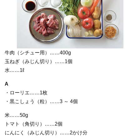
牛肉（シチュー用）……400g
玉ねぎ（みじん切り）……1個
水……1ℓ
A
・ローリエ……1枚
・黒こしょう（粒）……3 ～ 4個
米……50g
トマト（角切り）……2個
にんにく（みじん切り）……2かけ分