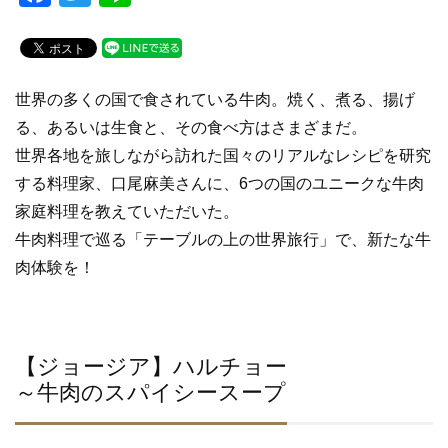
a
wi
n
c
tt
e
e
er
世界の多くの国で食されている牛肉。焼く、煮る、揚げ
b
る、あるいは生食と、その食べ方はさまざまだ。
o
世界各地を旅しながら訪れた国々のリアルなレシピを研究
o
する料理家、口尾麻美さんに、6つの国のユニークな牛肉
k
家庭料理を教えていただいた。
牛肉料理で巡る「テーブルの上の世界旅行」で、新たな牛
肉体験を！
【ジョージア】ハルチョー
～牛肉のスパイシースープ