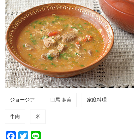
ジョージア
口尾 麻美
家庭料理
牛肉
米
F
T
Li