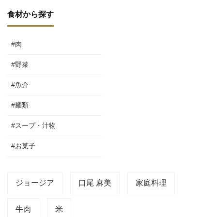
食材から探す
#肉
#野菜
#魚介
#麺類
#スープ・汁物
#お菓子
ジョージア
口尾 麻美
家庭料理
牛肉
米