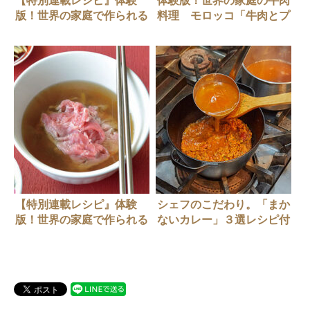
【特別連載レシピ』体験
体験版！世界の家庭の牛肉
版！世界の家庭で作られる
料理 モロッコ「牛肉とプ
牛肉料理【ペルー】ロモ・
ルーンのタジン」 21年4
サルタード
月号
【特別連載レシピ』体験
シェフのこだわり。「まか
版！世界の家庭で作られる
ないカレー」３選レシピ付
牛肉料理【台湾】牛肉湯
き！！
（ニュウロンタン）