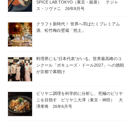
SPICE LAB TOKYO（東京・銀座） テジャ
ス・ソヴァニ 26年8月号
クラフト新時代！ 世界へ羽ばたくプレミアム
酒、松竹梅白壁蔵「然土」
料理界にも“日本代表”がいる。世界最高峰のコ
ンクール「ボキューズ・ドール2027」への挑戦
が京都で幕開け
ビリヤニ調理を科学的に分析し、究極のビリヤ
ニを目指す ビリヤニ大澤（東京・神田） 大
澤孝将 26年6月号