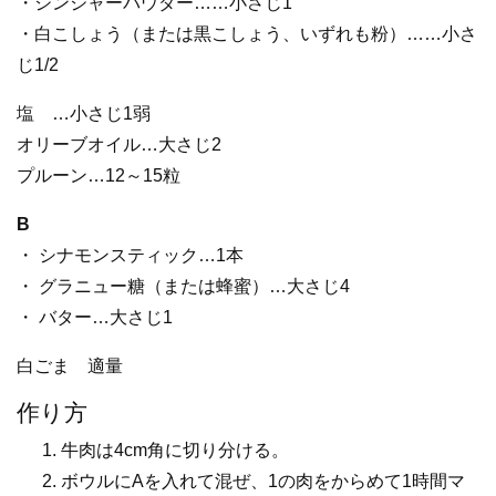
・ジンジャーパウダー……小さじ1
・白こしょう（または黒こしょう、いずれも粉）……小さ
じ1/2
塩 …小さじ1弱
オリーブオイル…大さじ2
プルーン…12～15粒
B
・ シナモンスティック…1本
・ グラニュー糖（または蜂蜜）…大さじ4
・ バター…大さじ1
白ごま 適量
作り方
牛肉は4cm角に切り分ける。
ボウルにAを入れて混ぜ、1の肉をからめて1時間マ