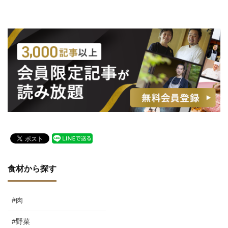
食材から探す
#肉
#野菜