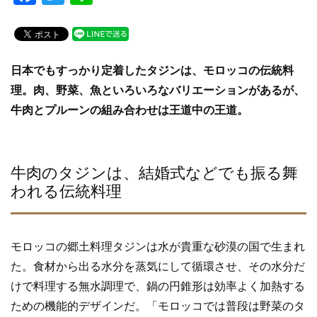
a
wi
n
c
tt
e
e
er
日本でもすっかり定着したタジンは、モロッコの伝統料
b
理。肉、野菜、魚といろいろなバリエーションがあるが、
o
牛肉とプルーンの組み合わせは王道中の王道。
o
k
牛肉のタジンは、結婚式などでも振る舞
われる伝統料理
モロッコの郷土料理タジンは水が貴重な砂漠の国で生まれ
た。食材から出る水分を蒸気にして循環させ、その水分だ
けで料理する無水調理で、鍋の円錐形は効率よく加熱する
ための機能的デザインだ。「モロッコでは普段は野菜のタ