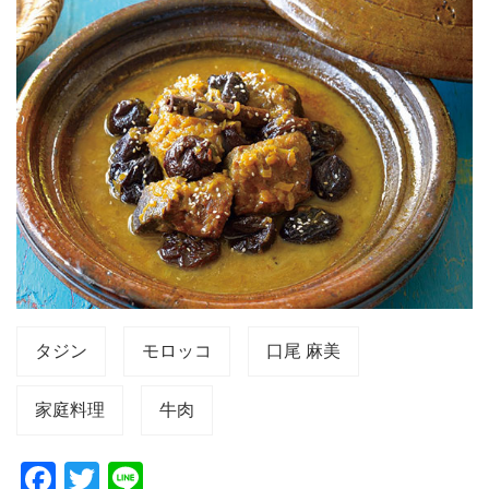
タジン
モロッコ
口尾 麻美
家庭料理
牛肉
F
T
Li