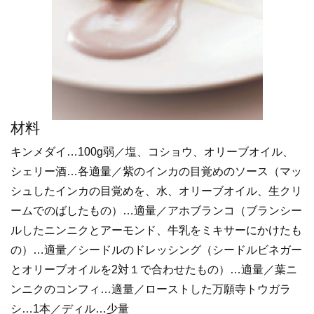
材料
キンメダイ…100g弱／塩、コショウ、オリーブオイル、
シェリー酒…各適量／紫のインカの目覚めのソース（マッ
シュしたインカの目覚めを、水、オリーブオイル、生クリ
ームでのばしたもの）…適量／アホブランコ（ブランシー
ルしたニンニクとアーモンド、牛乳をミキサーにかけたも
の）…適量／シードルのドレッシング（シードルビネガー
とオリーブオイルを2対１で合わせたもの）…適量／葉ニ
ンニクのコンフィ…適量／ローストした万願寺トウガラ
シ…1本／ディル…少量