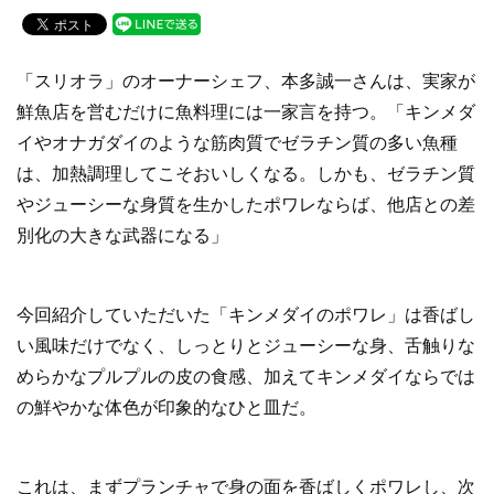
c
tt
e
e
er
「スリオラ」のオーナーシェフ、本多誠一さんは、実家が
b
鮮魚店を営むだけに魚料理には一家言を持つ。「キンメダ
o
イやオナガダイのような筋肉質でゼラチン質の多い魚種
o
は、加熱調理してこそおいしくなる。しかも、ゼラチン質
k
やジューシーな身質を生かしたポワレならば、他店との差
別化の大きな武器になる」
今回紹介していただいた「キンメダイのポワレ」は香ばし
い風味だけでなく、しっとりとジューシーな身、舌触りな
めらかなプルプルの皮の食感、加えてキンメダイならでは
の鮮やかな体色が印象的なひと皿だ。
これは、まずプランチャで身の面を香ばしくポワレし、次