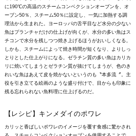
に190℃の高温のスチームコンベクションオーブンを、オ
ーブン50％、スチーム50％に設定し、一気に加熱する調
理法から生まれた。ヨーロッパの舌平目など水分の少ない
魚はプランチャだけの仕上げが向くが、水分の多い魚はス
チコンで水分を残しつつ焼き上げるほうがおいしくなる。
しかも、スチームによって焼き時間が短くなり、よりしっ
とりとした仕上がりになる。ゼラチン質の多い魚はカリカ
リに焼いてしまうとゼラチン質が抜けてしまうが、色のき
れいな魚はあえて皮を焼かないというのも〝本多流〞。主
役を引き立てる絵画のような盛り付けで、目からも印象に
残る忘れられない魚料理に仕上げるのだ。
【レシピ】キンメダイのポワレ
カリッと香ばしいポワレのイメージを覆す食感に驚かされ
る。スチームコンベクションオーブンを使用することで、