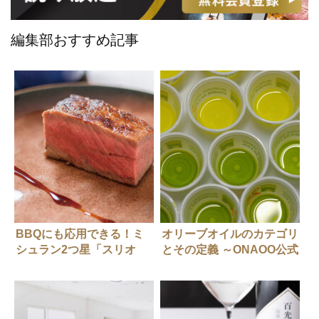
編集部おすすめ記事
BBQにも応用できる！ミ
オリーブオイルのカテゴリ
シュラン2つ星「スリオ
とその定義 ～ONAOO公式
ラ」流。炭の火入れ徹底解
オリーブオイル講座 オリ
剖
ーブオイルを識って料理に
活かす 第11回～