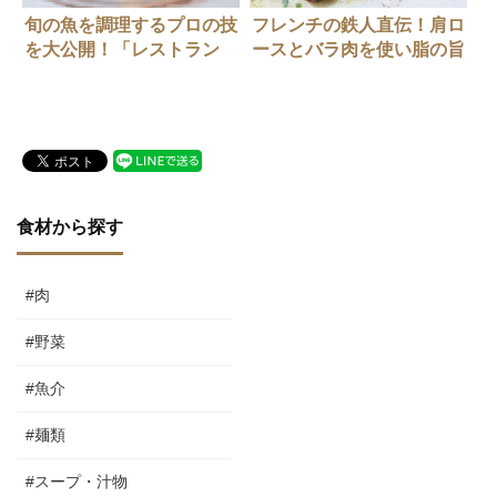
旬の魚を調理するプロの技
フレンチの鉄人直伝！肩ロ
を大公開！「レストラン
ースとバラ肉を使い脂の旨
ヒロミチ」小玉弘道さん
さを際立たせる
（ポワレ編）
食材から探す
#肉
#野菜
#魚介
#麺類
#スープ・汁物