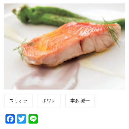
スリオラ
ポワレ
本多 誠一
F
T
Li
a
wi
n