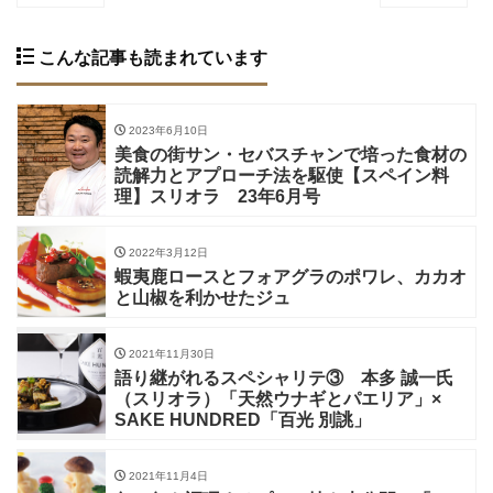
こんな記事も読まれています
2023年6月10日
美食の街サン・セバスチャンで培った食材の
読解力とアプローチ法を駆使【スペイン料
理】スリオラ 23年6月号
2022年3月12日
蝦夷鹿ロースとフォアグラのポワレ、カカオ
と山椒を利かせたジュ
2021年11月30日
語り継がれるスペシャリテ③ 本多 誠一氏
（スリオラ）「天然ウナギとパエリア」×
SAKE HUNDRED「百光 別誂」
2021年11月4日