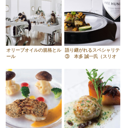
オリーブオイルの規格とル
語り継がれるスペシャリテ
ール
③ 本多 誠一氏（スリオ
～ONAOO公式オリーブオ
ラ）「天然ウナギとパエリ
イル講座
ア」× SAKE
オリーブオイルを識って料
HUNDRED「百光 別誂」
理に活かす 第2回～