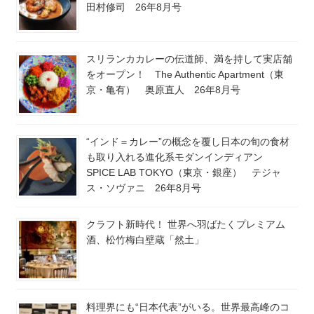
田村修司 26年8月号
スリランカカレーの伝道師、満を持して実店舗
をオープン！ The Authentic Apartment（東
京・亀有） 奥原直人 26年8月号
“インド＝カレー”の概念を覆し日本の旬の食材
も取り入れる進化系モダンインディアン
SPICE LAB TOKYO（東京・銀座） テジャ
ス・ソヴァニ 26年8月号
クラフト新時代！ 世界へ羽ばたくプレミアム
酒、松竹梅白壁蔵「然土」
料理界にも“日本代表”がいる。世界最高峰のコ