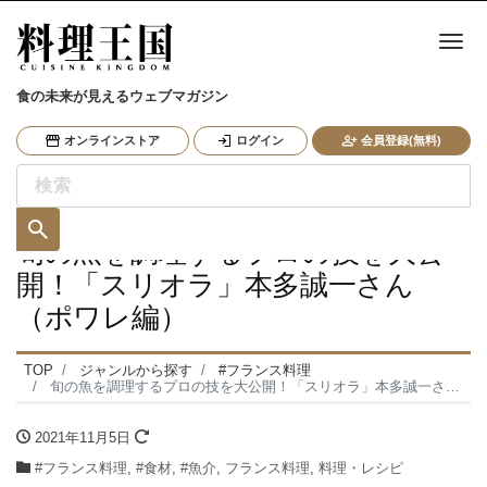
ナ
食の未来が見えるウェブマガジン
オンラインストア
ログイン
会員登録(無料)
旬の魚を調理するプロの技を大公
開！「スリオラ」本多誠一さん
（ポワレ編）
TOP
ジャンルから探す
#フランス料理
旬の魚を調理するプロの技を大公開！「スリオラ」本多誠一さん（ポワレ編）
2021年11月5日
#フランス料理
,
#食材
,
#魚介
,
フランス料理
,
料理・レシピ