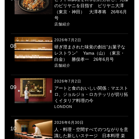
のビリヤニを目指す ビリヤニ大澤
（東京・神田） 大澤孝将 26年6月
号
店舗紹介
2026年7月2日
研ぎ澄まされた味覚の創出“お菓子な
レストラン” Yama（山）（東京・
白金） 勝俣孝一 26年6月号
店舗紹介
2026年7月2日
アートと食のおいしい関係：マエスト
ロ、ジョルジョ・ロカテッリが切り拓
くイタリア料理の今
LONDON
2026年6月30日
人・料理・空間すべてのつながりを意
識した新しいステージ 日本料理 楽