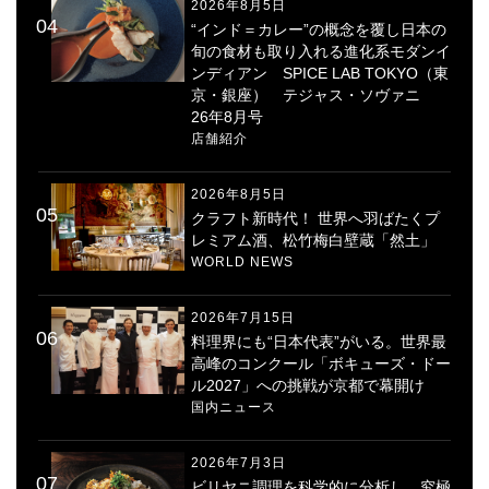
2026年8月5日
“インド＝カレー”の概念を覆し日本の
旬の食材も取り入れる進化系モダンイ
ンディアン SPICE LAB TOKYO（東
京・銀座） テジャス・ソヴァニ
26年8月号
店舗紹介
2026年8月5日
クラフト新時代！ 世界へ羽ばたくプ
レミアム酒、松竹梅白壁蔵「然土」
WORLD NEWS
2026年7月15日
料理界にも“日本代表”がいる。世界最
高峰のコンクール「ボキューズ・ドー
ル2027」への挑戦が京都で幕開け
国内ニュース
2026年7月3日
ビリヤニ調理を科学的に分析し、究極