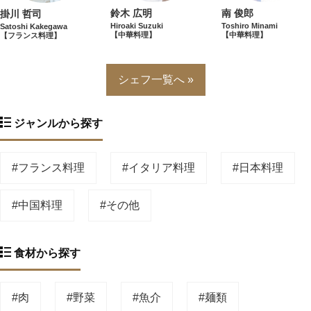
南 俊郎
鈴木 広明
掛川 哲司
Toshiro Minami
Hiroaki Suzuki
Satoshi Kakegawa
【中華料理】
【中華料理】
【フランス料理】
シェフ一覧へ »
ジャンルから探す
#フランス料理
#イタリア料理
#日本料理
#中国料理
#その他
食材から探す
#肉
#野菜
#魚介
#麺類