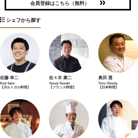
会員登録はこちら（無料）
シェフから探す
奥田 透
佐藤 幸二
佐々木 康二
Toru Okuda
Koji Sato
Yasuji Sasaki
【日本料理】
【ポルトガル料理】
【フランス料理】