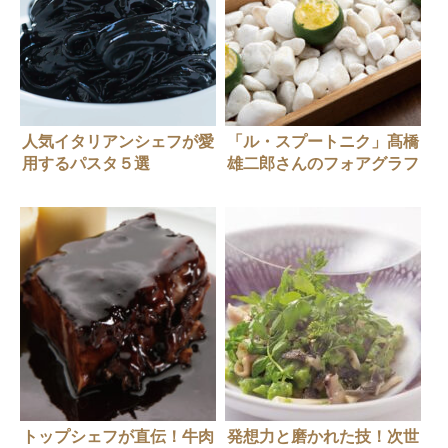
人気イタリアンシェフが愛
「ル・スプートニク」髙橋
用するパスタ５選
雄二郎さんのフォアグラフ
ィンガーフード6選
トップシェフが直伝！牛肉
発想力と磨かれた技！次世