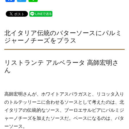
a
wi
n
c
tt
e
e
er
b
北イタリア伝統のバターソースにパルミ
ジャーノチーズをプラス
o
o
k
リストランテ アルベラータ 高師宏明さ
ん
高師宏明さんが、ホワイトアスパラガスと、リコッタ入り
のトルテッリーニに合わせるソースとして考えたのは、北
イタリアの伝統的なソース、ブーロエサルビアにパルミジ
ャーノチーズを加えたソースだ。ベースになるのは、バタ
ーソース。