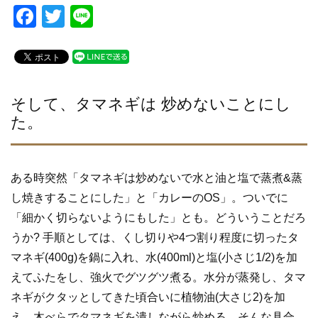
F
T
Li
a
wi
n
c
tt
e
e
er
b
そして、タマネギは 炒めないことにし
た。
o
o
k
ある時突然「タマネギは炒めないで水と油と塩で蒸煮&蒸
し焼きすることにした」と「カレーのOS」。ついでに
「細かく切らないようにもした」とも。どういうことだろ
うか? 手順としては、くし切りや4つ割り程度に切ったタ
マネギ(400g)を鍋に入れ、水(400ml)と塩(小さじ1/2)を加
えてふたをし、強火でグツグツ煮る。水分が蒸発し、タマ
ネギがクタッとしてきた頃合いに植物油(大さじ2)を加
え、木べらでタマネギを潰しながら炒める。そんな具合