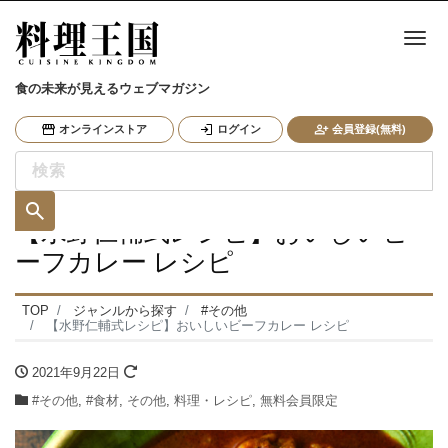
ナ
食の未来が見えるウェブマガジン
オンラインストア
ログイン
会員登録(無料)
【水野仁輔式レシピ】おいしいビ
ーフカレー レシピ
TOP
ジャンルから探す
#その他
【水野仁輔式レシピ】おいしいビーフカレー レシピ
2021年9月22日
#その他
,
#食材
,
その他
,
料理・レシピ
,
無料会員限定