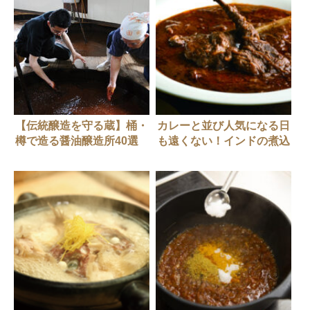
【伝統醸造を守る蔵】桶・
カレーと並び人気になる日
樽で造る醤油醸造所40選
も遠くない！インドの煮込
み料理「ニハリ」をご存じ
ですか？