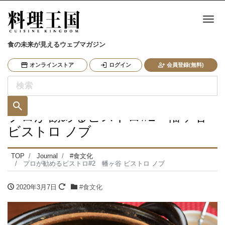
ナ
食の未来が見えるウェブマガジン
オンラインストア
ログイン
会員登録(無料)
プロが勧めるビストロ#2 幡ヶ谷
ビストロ ノブ
TOP
Journal
#食文化
プロが勧めるビストロ#2 幡ヶ谷 ビストロ ノブ
2020年3月7日
#食文化