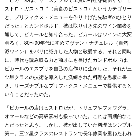
「ピカールは、リーズナブルで上質の料理を提供する〝ビ
ストロ・ガストロ〞（美食のビストロ）というカテゴリー
と、プリフィクス・メニューを作り上げた先駆者のひとり
だった」とカンドボルド。彼は取り引き先のワイン業者を
通して、ピカールと知り合った。ピカールはワインに大変
明るく、80〜90年代に初めてヴァン・ナチュレル（自然
派ワイン）をパリに紹介した人物と敬愛する。それと同時
に、時代を読み取る力と商才にも長けたカンドボルドは、
ピカールのエスプリを自己の店作りに生かした。それが三
ツ星クラスの技術を導入した洗練された料理を黒板に書
き、リーズナブルなプリフィクス・メニューで提供すると
いうことだったのだ。
「ピカールの店はビストロだが、トリュフやフォワグラ、
オマールなどの高級素材も扱っていた。これは画期的なこ
とだったと思う。しかし、彼が出していた料理はシンプル
第一。三ツ星クラスのレストランで長年修業を重ねたわれ