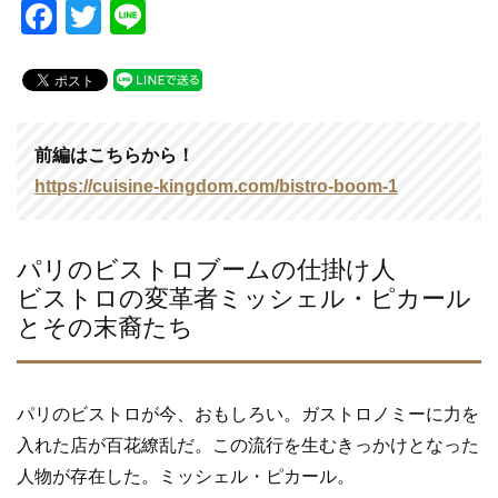
F
T
Li
a
wi
n
c
tt
e
e
er
b
前編はこちらから！
o
https://cuisine-kingdom.com/bistro-boom-1
o
k
パリのビストロブームの仕掛け人
ビストロの変革者ミッシェル・ピカール
とその末裔たち
パリのビストロが今、おもしろい。ガストロノミーに力を
入れた店が百花繚乱だ。この流行を生むきっかけとなった
人物が存在した。ミッシェル・ピカール。