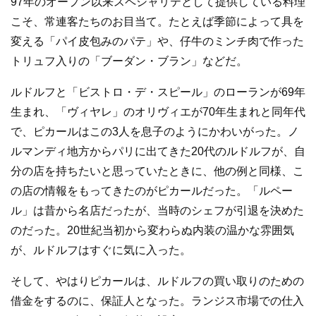
97年のオープン以来スペシャリテとして提供している料理
こそ、常連客たちのお目当て。たとえば季節によって具を
変える「パイ皮包みのパテ」や、仔牛のミンチ肉で作った
トリュフ入りの「ブーダン・ブラン」などだ。
ルドルフと「ビストロ・デ・スピール」のローランが69年
生まれ、「ヴィヤレ」のオリヴィエが70年生まれと同年代
で、ピカールはこの3人を息子のようにかわいがった。ノ
ルマンディ地方からパリに出てきた20代のルドルフが、自
分の店を持ちたいと思っていたときに、他の例と同様、こ
の店の情報をもってきたのがピカールだった。「ルペー
ル」は昔から名店だったが、当時のシェフが引退を決めた
のだった。20世紀当初から変わらぬ内装の温かな雰囲気
が、ルドルフはすぐに気に入った。
そして、やはりピカールは、ルドルフの買い取りのための
借金をするのに、保証人となった。ランジス市場での仕入