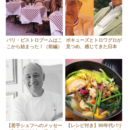
パリ・ビストロブームはこ
ボキューズとトロワグロが
こから始まった！（前編）
見つめ、感じてきた日本
【若手シェフへのメッセー
【レシピ付き】90年代パリ