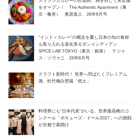
スリランカカレーの伝道師、満を持して実店舗
をオープン！ The Authentic Apartment（東
京・亀有） 奥原直人 26年8月号
“インド＝カレー”の概念を覆し日本の旬の食材
も取り入れる進化系モダンインディアン
SPICE LAB TOKYO（東京・銀座） テジャ
ス・ソヴァニ 26年8月号
クラフト新時代！ 世界へ羽ばたくプレミアム
酒、松竹梅白壁蔵「然土」
料理界にも“日本代表”がいる。世界最高峰のコ
ンクール「ボキューズ・ドール2027」への挑戦
が京都で幕開け