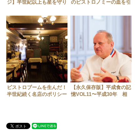
ジ】半世紀以上も星を守り
のビストロノミーの血を引
続ける、アルザスの名門
く「ビストロ・シンバ」
「マルク・エーベルラン」
さん
ビストロブームを生んだ！
【永久保存版】平成食の記
半世紀続く名店のポリシー
憶VOL11〜平成30年 相
次ぐ巨匠たちの死