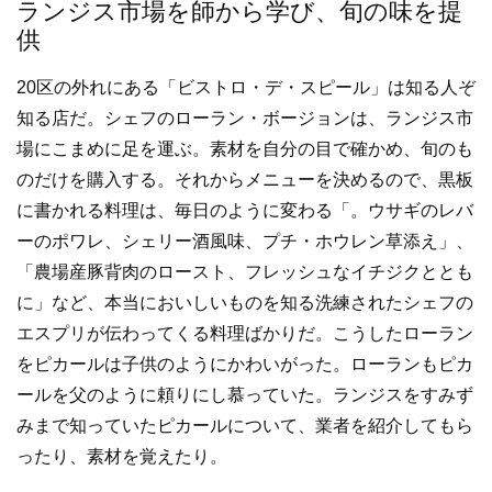
ランジス市場を師から学び、旬の味を提
供
20区の外れにある「ビストロ・デ・スピール」は知る人ぞ
知る店だ。シェフのローラン・ボージョンは、ランジス市
場にこまめに足を運ぶ。素材を自分の目で確かめ、旬のも
のだけを購入する。それからメニューを決めるので、黒板
に書かれる料理は、毎日のように変わる「。ウサギのレバ
ーのポワレ、シェリー酒風味、プチ・ホウレン草添え」、
「農場産豚背肉のロースト、フレッシュなイチジクととも
に」など、本当においしいものを知る洗練されたシェフの
エスプリが伝わってくる料理ばかりだ。こうしたローラン
をピカールは子供のようにかわいがった。ローランもピカ
ールを父のように頼りにし慕っていた。ランジスをすみず
みまで知っていたピカールについて、業者を紹介してもら
ったり、素材を覚えたり。