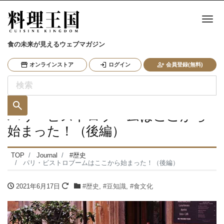
ナ
食の未来が見えるウェブマガジン
オンラインストア
ログイン
会員登録(無料)
パリ・ビストロブームはここから
始まった！（後編）
TOP
Journal
#歴史
パリ・ビストロブームはここから始まった！（後編）
2021年6月17日
#歴史
,
#豆知識
,
#食文化