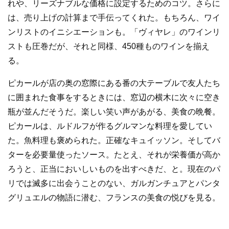
れや、リーズナブルな価格に設定するためのコツ。さらに
は、売り上げの計算まで手伝ってくれた。もちろん、ワイ
ンリストのイニシエーションも。「ヴィヤレ」のワインリ
ストも圧巻だが、それと同様、450種ものワインを揃え
る。
ピカールが店の奥の窓際にある番の大テーブルで友人たち
に囲まれた食事をするときには、窓辺の横木に次々に空き
瓶が並んだそうだ。楽しい笑い声があがる、美食の晩餐。
ピカールは、ルドルフが作るグルマンな料理を愛してい
た。魚料理も褒められた。正確なキュイッソン。そしてバ
ターを必要量使ったソース。たとえ、それが栄養価が高か
ろうと、正当においしいものを出すべきだ、と。現在のパ
リでは滅多に出会うことのない、ガルガンチュアとパンタ
グリュエルの物語に潜む、フランスの美食の悦びを見る。