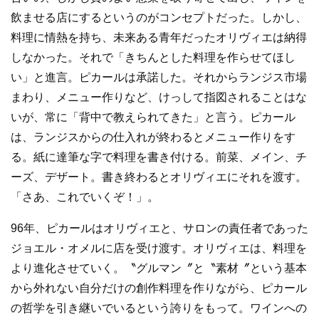
飲ませる店にするというのがコンセプトだった。しかし、
料理に情熱を持ち、未来ある青年だったオリヴィエは納得
しなかった。それで「きちんとした料理を作らせてほし
い」と進言。ピカールは承諾した。それからランジス市場
まわり、メニュー作りなど、けっして指図されることはな
いが、常に「背中で教えられてきた」と言う。ピカール
は、ランジスからの仕入れが終わるとメニュー作りをす
る。紙に達筆な字で料理を書き付ける。前菜、メイン、チ
ーズ、デザート。書き終わるとオリヴィエにそれを渡す。
「さあ、これでいくぞ！」。
96年、ピカールはオリヴィエと、サロンの責任者であった
ジョエル・オメルに店を受け渡す。オリヴィエは、料理を
より進化させていく。〝グルマン〞と〝素材〞という基本
から外れない自分だけの創作料理を作りながら、ピカール
の哲学を引き継いでいるという誇りをもって。ワインへの