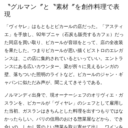
〝グルマン〞と〝素材〞を創作料理で表
現
「ヴィヤレ」はもともとピカールの店だった。「アスティ
エ」を手放し、92年ブニャ（石炭も販売するカフェ）だっ
た同店を買い取り、ピカールが音頭をとって、店の全改装
を果たした。つまりピカールが思い描くビストロのエレガ
ンスは、この店に集約されているといっていい。エントラ
ンスにある広いカウンター、梁が所々に見えるレンガの
壁、落ちついた照明のライトなど。ピカールのジャン・ギ
ャバンに似ただみ声が、聞こえてきそうである。
ノルマンディ出身で、現オーナーシェフのオリヴィエ・ガ
スランを、ピカールが「ヴィヤレ」のシェフとして雇用し
た当初、ガスランはきちんとした料理を出すつもりではな
かったらしい。パリの信用のおける惣菜屋などから、でき
合いの、しかし質のよい惣菜を取り寄せて出し、ワインを