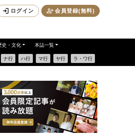
ログイン
会員登録(無料)
歴史・文化
本誌一覧
ナ行
ハ行
マ行
ヤ行
ラ・ワ行