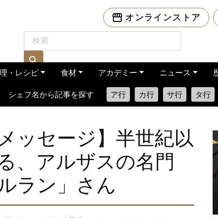
オンラインストア
理・レシピ
食材
アカデミー
ニュース
シェフ名から記事を探す
ア行
カ行
サ行
タ行
メッセージ】半世紀以
る、アルザスの名門
ルラン」さん