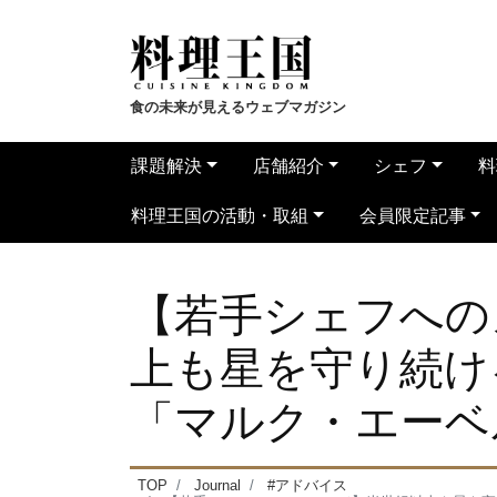
食の未来が見えるウェブマガジン
課題解決
店舗紹介
シェフ
料
料理王国の活動・取組
会員限定記事
【若手シェフへの
上も星を守り続け
「マルク・エーベ
TOP
Journal
#アドバイス