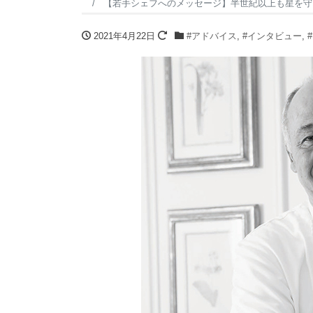
【若手シェフへのメッセージ】半世紀以上も星を守
2021年4月22日
#アドバイス
,
#インタビュー
,