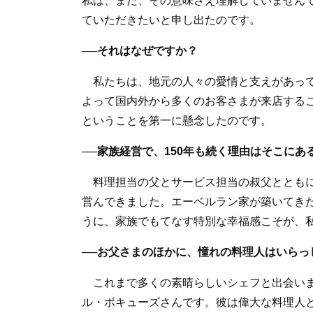
私は、まだ、その意味さえ理解していません
ていただきたいと申し出たのです。
──それはなぜですか？
私たちは、地元の人々の愛情と支えがあって
よって国内外から多くのお客さまが来店する
ということを第一に懸念したのです。
──家族経営で、150年も続く理由はそこにあ
料理担当の父とサービス担当の叔父とともに
営んできました。エーベルラン家が築いてき
うに、家族でもてなす特別な幸福感こそが、
──お父さまのほかに、憧れの料理人はいらっ
これまで多くの素晴らしいシェフと出会いま
ル・ボキューズさんです。彼は偉大な料理人