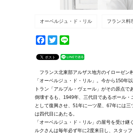
オーベルジュ・ド・リル
フランス料
F
T
Li
a
wi
n
c
tt
e
e
er
フランス北東部アルザス地方のイローゼン村
b
「オーベルジュ・ド・リル」。今から150年
o
トラン「アルブル・ヴェール」がその原点で
o
倒壊するも、1949年、三代目であるポール
k
として復興させ、51年に一ツ星、67年には
は四代目にあたる。
「オーベルジュ・ド・リル」の屋号を受け継
ルクさんは毎年必ず年に2度来日し、スタッ