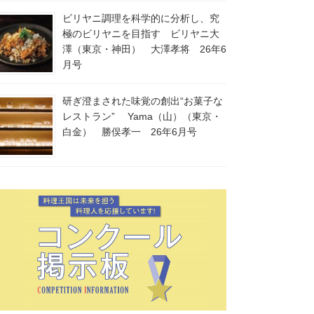
ビリヤニ調理を科学的に分析し、究
極のビリヤニを目指す ビリヤニ大
澤（東京・神田） 大澤孝将 26年6
月号
研ぎ澄まされた味覚の創出“お菓子な
レストラン” Yama（山）（東京・
白金） 勝俣孝一 26年6月号