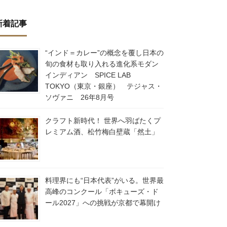
新着記事
“インド＝カレー”の概念を覆し日本の
旬の食材も取り入れる進化系モダン
インディアン SPICE LAB
TOKYO（東京・銀座） テジャス・
ソヴァニ 26年8月号
クラフト新時代！ 世界へ羽ばたくプ
レミアム酒、松竹梅白壁蔵「然土」
料理界にも“日本代表”がいる。世界最
高峰のコンクール「ボキューズ・ド
ール2027」への挑戦が京都で幕開け